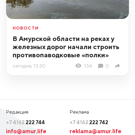
НОВОСТИ
В Амурской области на реках у
железных дорог начали строить
противопаводковые «полки»
сегодня, 13:30
134
0
Редакция
Реклама
+7 4162
222 744
+7 4162
222 742
info@amur.life
reklama@amur.life