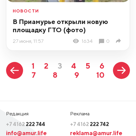
НОВОСТИ
В Приамурье открыли новую
площадку ГТО (фото)
27 июня, 11:57
1634
0
1
2
3
4
5
6
7
8
9
10
Редакция
Реклама
+7 4162
222 744
+7 4162
222 742
info@amur.life
reklama@amur.life