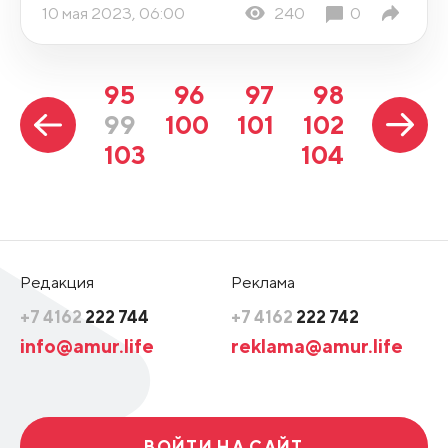
10 мая 2023, 06:00
240
0
95
96
97
98
99
100
101
102
103
104
Редакция
Реклама
+7 4162
222 744
+7 4162
222 742
info@amur.life
reklama@amur.life
ВОЙТИ НА САЙТ