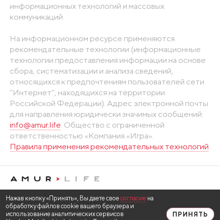
информационных технологий и массовых
коммуникаций
На информационном ресурсе применяются
рекомендательные технологии (информационные
технологии предоставления информации на основе
сбора, систематизации и анализа сведений,
относящихся к предпочтениям пользователей сети
"Интернет", находящихся на территории
Российской Федерации). Адрес электронной почты
для направления юридически значимых сообщений:
info@amur.life
. Общество с ограниченной
ответственностью «Компания «Игра».
Правила применения рекомендательных технологий
Нажав кнопку «Принять», Вы даете свое
согласие
на
обработку файлов cookie вашего браузера и
использование аналитических сервисов
ПРИНЯТЬ