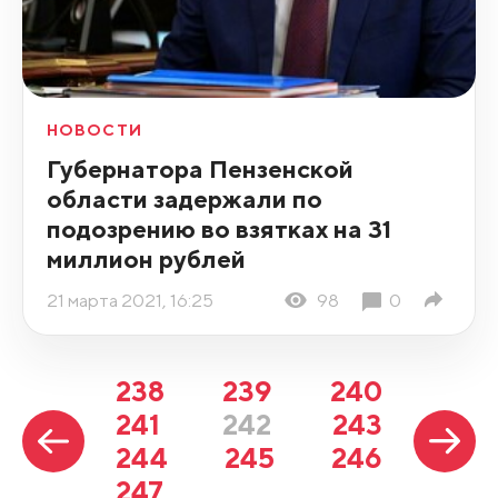
НОВОСТИ
Губернатора Пензенской
области задержали по
подозрению во взятках на 31
миллион рублей
21 марта 2021, 16:25
98
0
238
239
240
241
242
243
244
245
246
247