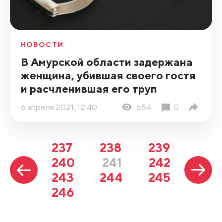
НОВОСТИ
В Амурской области задержана
женщина, убившая своего гостя
и расчленившая его труп
6 апреля 2021, 12:40
654
0
237
238
239
240
241
242
243
244
245
246