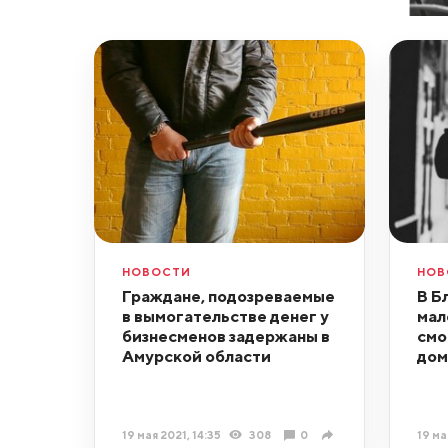
НОВОСТИ
НОВ
Граждане, подозреваемые
В Б
в вымогательстве денег у
мал
бизнесменов задержаны в
смо
Амурской области
дом
19 мая 2021, 14:35
308
0
19 ма