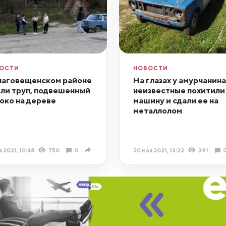
ОСТИ
НОВОСТИ
лаговещенском районе
На глазах у амурчанина
ли труп, подвешенный
неизвестные похитили
око на дереве
машину и сдали ее на
металлолом
я 2021, 10:48
750
0
20 мая 2021, 13:22
391