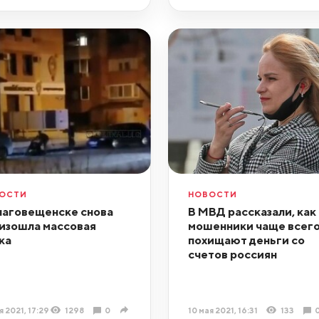
ОСТИ
НОВОСТИ
лаговещенске снова
В МВД рассказали, как
изошла массовая
мошенники чаще всег
ка
похищают деньги со
счетов россиян
я 2021, 17:29
1298
0
10 мая 2021, 16:31
133