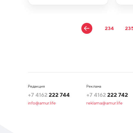
234
23
Редакция
Реклама
+7 4162
222 744
+7 4162
222 742
info@amur.life
reklama@amur.life