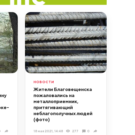
НОВОСТИ
Жители Благовещенска
ину
пожаловались на
металлоприемник,
оке-
притягивающий
неблагополучных людей
(фото)
0
18 мая 2021, 14:48
277
0