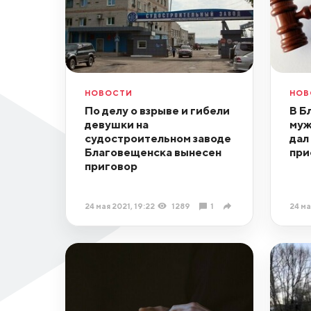
НОВОСТИ
НОВ
По делу о взрыве и гибели
В Б
девушки на
муж
судостроительном заводе
дал
Благовещенска вынесен
при
приговор
24 мая 2021, 19:22
1289
1
24 ма