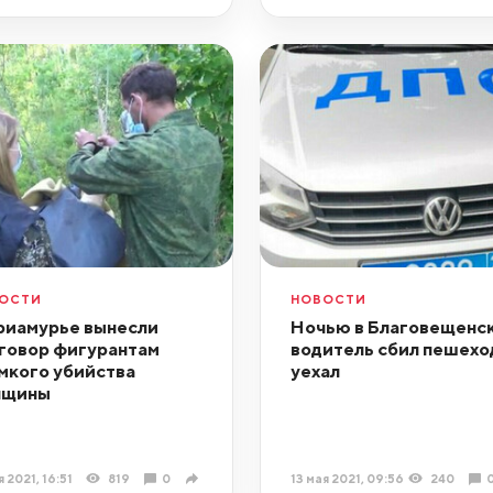
ОСТИ
НОВОСТИ
риамурье вынесли
Ночью в Благовещенс
говор фигурантам
водитель сбил пешехо
мкого убийства
уехал
нщины
я 2021, 16:51
819
0
13 мая 2021, 09:56
240