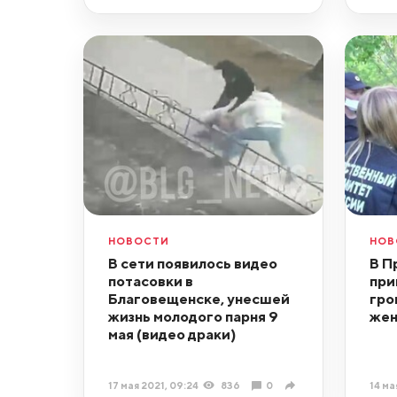
НОВОСТИ
НОВ
В сети появилось видео
В П
потасовки в
при
Благовещенске, унесшей
гро
жизнь молодого парня 9
же
мая (видео драки)
17 мая 2021, 09:24
836
0
14 ма