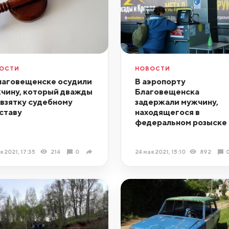
ОСТИ
НОВОСТИ
лаговещенске осудили
В аэропорту
чину, который дважды
Благовещенска
 взятку судебному
задержали мужчину,
ставу
находящегося в
федеральном розыске
я 2021, 17:35
214
0
24 мая 2021, 15:10
892