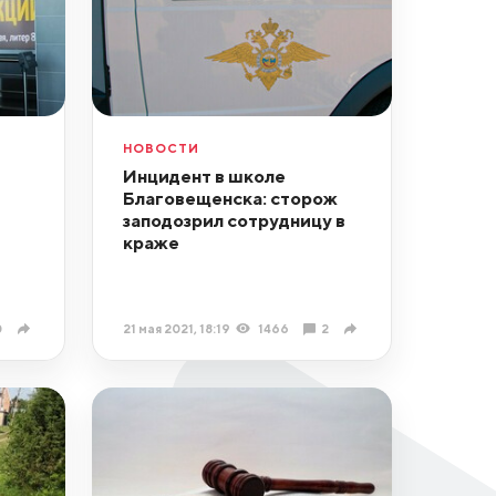
НОВОСТИ
Инцидент в школе
Благовещенска: сторож
заподозрил сотрудницу в
краже
0
21 мая 2021, 18:19
1466
2