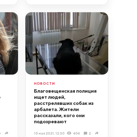
НОВОСТИ
Благовещенская полиция
о
ищет людей,
расстрелявших собак из
арбалета. Жители
рассказали, кого они
подозревают
0
10 мая 2021, 12:30
404
2