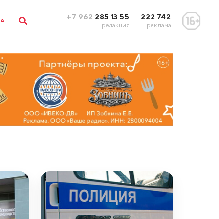
+7 962
285 13 55
222 742
ЛА
редакция
реклама