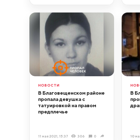
НОВОСТИ
НОВ
В Благовещенском районе
В Б
пропала девушка с
про
татуировкой на правом
дра
предплечье
11 мая 2021, 15:37
306
0
10 ма