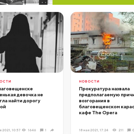
ОСТИ
НОВОСТИ
лаговещенске
Прокуратура назвала
енькая девочка не
предполагаемую прич
гла найти дорогу
возгорания в
ой
благовещенском кара
кафе The Opera
я 2021, 10:57
1646
1
18 мая 2021, 17:24
211