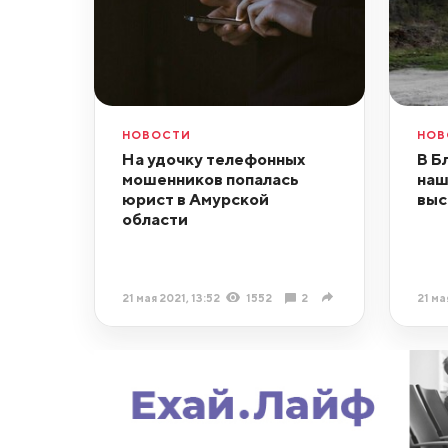
НОВОСТИ
НОВ
На удочку телефонных
В Б
мошенников попалась
наш
юрист в Амурской
выс
области
21 мая 2021, 13:52
1552
2
21 ма