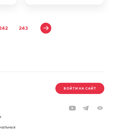
242
243
ВОЙТИ НА САЙТ
и
нальных