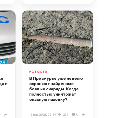
НОВОСТИ
ке
В Приамурье уже неделю
да и
охраняют найденные
боевые снаряды. Когда
полностью уничтожат
опасную находку?
0
12 мая 2021, 09:49
277
0