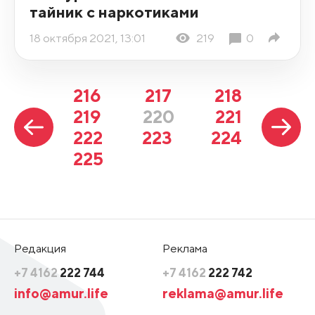
тайник с наркотиками
18 октября 2021, 13:01
219
0
216
217
218
219
220
221
222
223
224
225
Редакция
Реклама
+7 4162
222 744
+7 4162
222 742
info@amur.life
reklama@amur.life