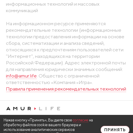
информационных технологий и массовых
коммуникаций
На информационном ресурсе применяются
рекомендательные технологии (информационные
технологии предоставления информации на основе
сбора, систематизации и анализа сведений,
относящихся к предпочтениям пользователей сети
"Интернет", находящихся на территории
Российской Федерации). Адрес электронной почты
для направления юридически значимых сообщений:
info@amur.life
. Общество с ограниченной
ответственностью «Компания «Игра».
Правила применения рекомендательных технологий
Нажав кнопку «Принять», Вы даете свое
согласие
на
обработку файлов cookie вашего браузера и
использование аналитических сервисов
ПРИНЯТЬ