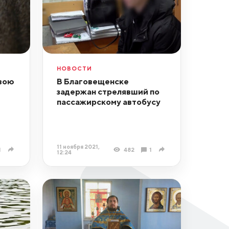
НОВОСТИ
вою
В Благовещенске
задержан стрелявший по
пассажирскому автобусу
11 ноября 2021,
1
482
1
12:24