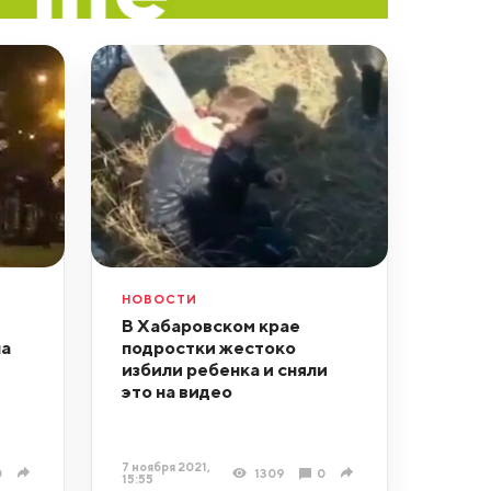
НОВОСТИ
В Хабаровском крае
а
подростки жестоко
избили ребенка и сняли
это на видео
7 ноября 2021,
0
1309
0
15:55