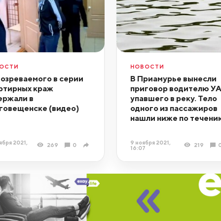
ОСТИ
НОВОСТИ
озреваемого в серии
В Приамурье вынесли
ртирных краж
приговор водителю УА
ержали в
упавшего в реку. Тело
говещенске (видео)
одного из пассажиров
нашли ниже по течени
ября 2021,
9 ноября 2021,
269
0
219
16:07