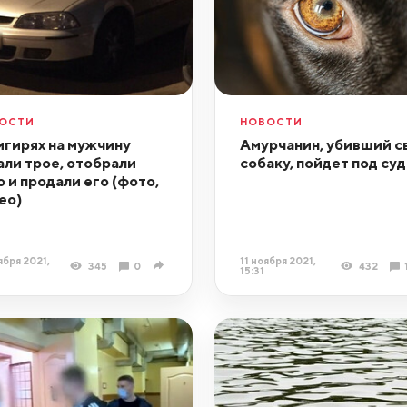
ОСТИ
НОВОСТИ
игирях на мужчину
Амурчанин, убивший с
али трое, отобрали
собаку, пойдет под суд
о и продали его (фото,
ео)
ября 2021,
11 ноября 2021,
345
0
432
15:31