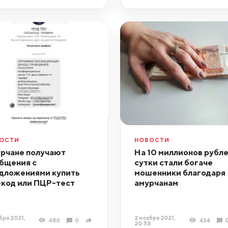
ОСТИ
НОВОСТИ
рчане получают
На 10 миллионов рубле
бщения с
сутки стали богаче
дложениями купить
мошенники благодаря
код или ПЦР-тест
амурчанам
бря 2021,
2 ноября 2021,
480
0
434
20:58