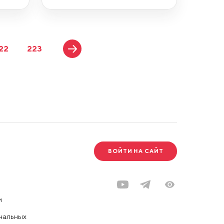
22
223
ВОЙТИ НА САЙТ
и
нальных