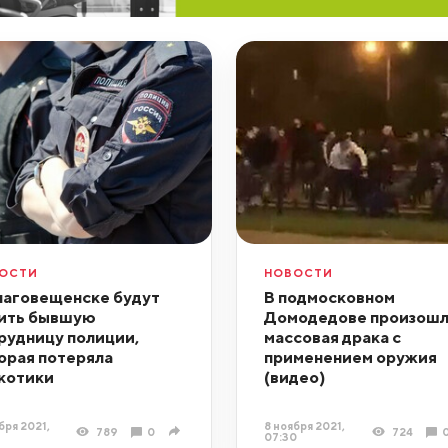
ОСТИ
НОВОСТИ
лаговещенске будут
В подмосковном
ить бывшую
Домодедове произошл
рудницу полиции,
массовая драка с
орая потеряла
применением оружия
котики
(видео)
бря 2021,
8 ноября 2021,
789
0
724
07:30