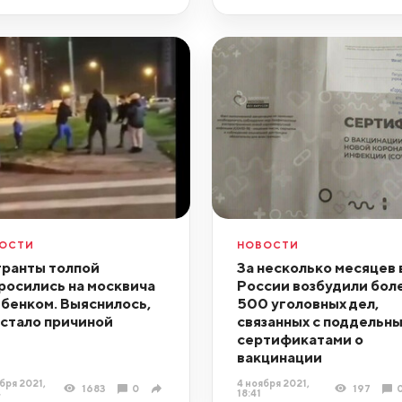
ОСТИ
НОВОСТИ
ранты толпой
За несколько месяцев 
росились на москвича
России возбудили бол
ебенком. Выяснилось,
500 уголовных дел,
 стало причиной
связанных с поддельн
сертификатами о
вакцинации
бря 2021,
4 ноября 2021,
1683
0
197
4
18:41