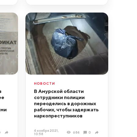
НОВОСТИ
в
В Амурской области
ее
сотрудники полиции
переоделись в дорожных
ыми
рабочих, чтобы задержать
наркопреступников
4 ноября 2021,
0
684
0
10:58