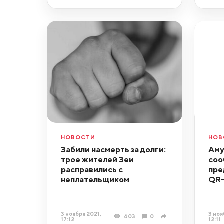
НОВОСТИ
НОВ
Забили насмерть за долги:
Аму
трое жителей Зеи
соо
расправились с
пре
неплательщиком
QR-
3 ноября 2021,
3 ноя
603
0
17:12
12:11