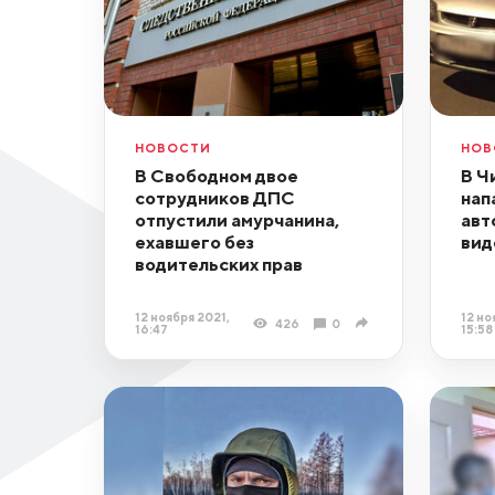
НОВОСТИ
НОВ
В Свободном двое
В Ч
сотрудников ДПС
нап
отпустили амурчанина,
авт
ехавшего без
вид
водительских прав
12 ноября 2021,
12 но
426
0
16:47
15:58