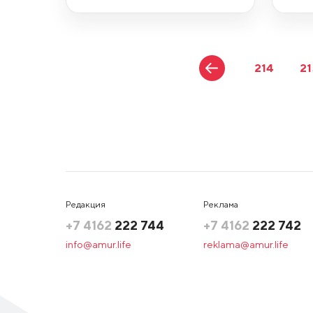
214
21
Редакция
Реклама
+7 4162
222 744
+7 4162
222 742
info@amur.life
reklama@amur.life