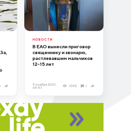
НОВОСТИ
В ЕАО вынесли приговор
За,
священнику и звонарю,
растлевавшим мальчиков
12-15 лет
ю
9 ноября 2021,
0
1095
1
09:57