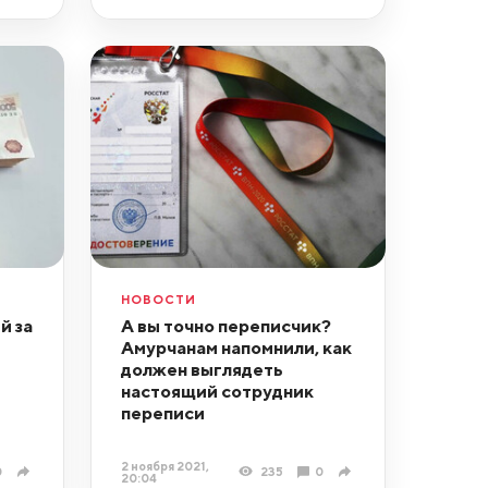
НОВОСТИ
й за
А вы точно переписчик?
Амурчанам напомнили, как
должен выглядеть
настоящий сотрудник
переписи
2 ноября 2021,
0
235
0
20:04