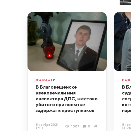
НОВОСТИ
НОВ
В Благовещенске
В Б
увековечили имя
суд
инспектора ДПС, жестоко
сот
убитого при попытке
кот
задержать преступников
нар
8 ноября 2021,
8 ноя
1007
0
17:11
15:06