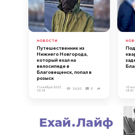
НОВОСТИ
НОВ
Путешественник из
Под
Нижнего Новгорода,
ква
который ехал на
зад
велосипеде в
Бла
Благовещенск, попал в
розыск
11 ноября 2021,
10 но
3620
0
10:14
18:41