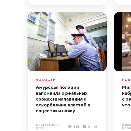
НОВОСТИ
НОВ
Амурская полиция
Миг
напомнила о реальных
наб
сроках за нападения и
с р
оскорбление властей в
что
соцсетях и наяву
6 ноября 2021,
6 ноя
381
0
12:20
07:5