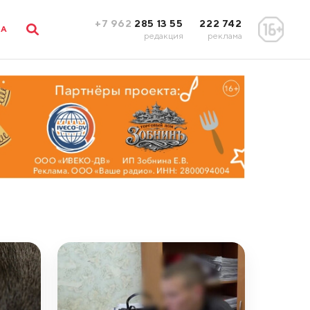
+7 962
285 13 55
222 742
ЛА
редакция
реклама