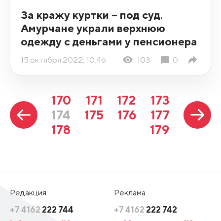
За кражу куртки – под суд.
Амурчане украли верхнюю
одежду с деньгами у пенсионера
15 октября 2022, 10:46
103
0
170
171
172
173
174
175
176
177
178
179
Редакция
Реклама
+7 4162
222 744
+7 4162
222 742