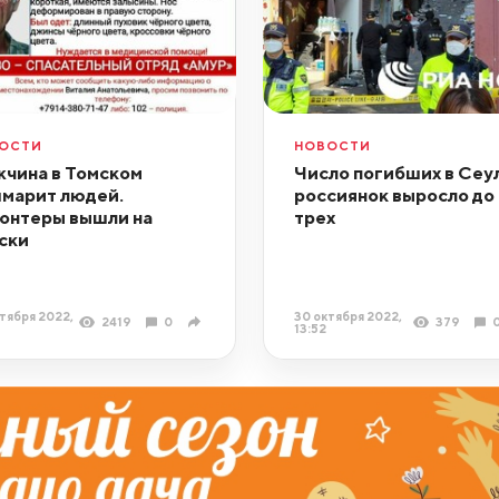
ОСТИ
НОВОСТИ
чина в Томском
Число погибших в Сеу
марит людей.
россиянок выросло до
онтеры вышли на
трех
ски
тября 2022,
30 октября 2022,
2419
0
379
13:52