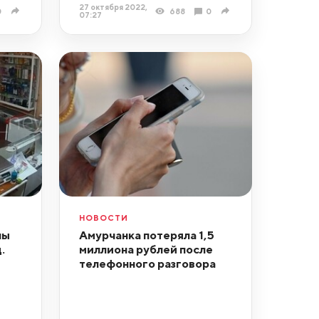
27 октября 2022,
0
688
0
07:27
НОВОСТИ
ны
Амурчанка потеряла 1,5
.
миллиона рублей после
телефонного разговора