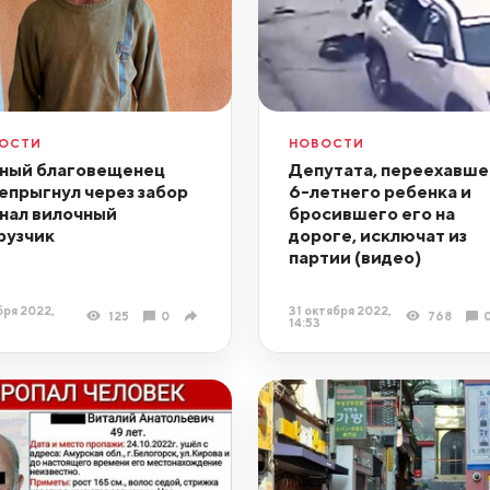
ОСТИ
НОВОСТИ
ный благовещенец
Депутата, переехавше
епрыгнул через забор
6-летнего ребенка и
гнал вилочный
бросившего его на
рузчик
дороге, исключат из
партии (видео)
бря 2022,
31 октября 2022,
125
0
768
14:53