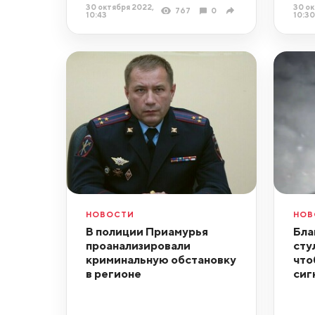
30 октября 2022,
30 ок
767
0
10:43
10:30
НОВОСТИ
НОВ
В полиции Приамурья
Бла
проанализировали
сту
криминальную обстановку
что
в регионе
сиг