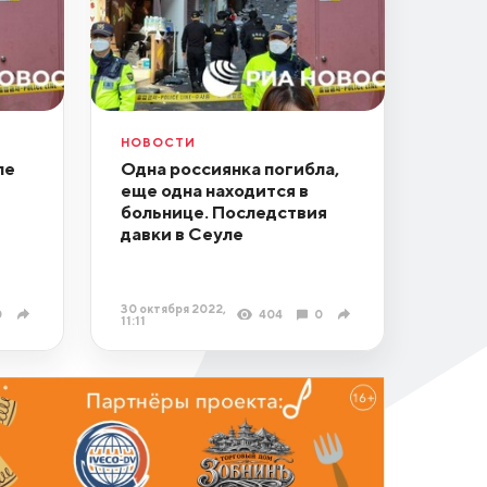
НОВОСТИ
ле
Одна россиянка погибла,
еще одна находится в
больнице. Последствия
давки в Сеуле
30 октября 2022,
0
404
0
11:11