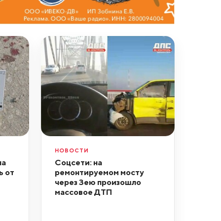
НОВОСТИ
ла
Соцсети: на
ь от
ремонтируемом мосту
через Зею произошло
массовое ДТП