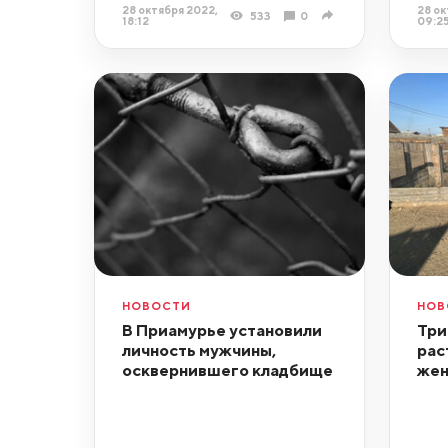
28 октября 2022,
28 ок
533
0
18:12
09:2
НОВОСТИ
НОВ
В Приамурье установили
Три
личность мужчины,
рас
осквернившего кладбище
же