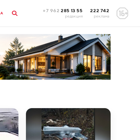
+7 962
285 13 55
222 742
ЛА
редакция
реклама