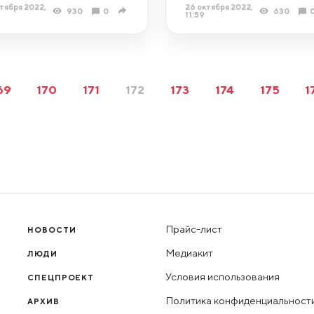
тября 2022,
26 октября 2022,
930
0
630
11:59
69
170
171
172
173
174
175
1
Прайс-лист
НОВОСТИ
Медиакит
ЛЮДИ
Условия использования
СПЕЦПРОЕКТ
Политика конфиденциальност
АРХИВ