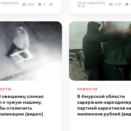
тября 2022,
29 октября 2022,
509
0
1721
15:21
ОСТИ
НОВОСТИ
говещенец сломал
В Амурской области
л о чужую машину,
задержали наркодилер
бы отключить
партией наркотиков н
нализацию (видео)
миллионов рублей (ви