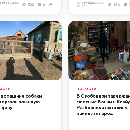
тября 2022,
27 октября 2022,
520
0
836
5
10:22
ОСТИ
НОВОСТИ
 домашние собаки
В Свободном задержа
терзали пожилую
местные Бонни и Клайд
нщину
Разбойники пытались
покинуть город