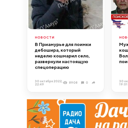
НОВОСТИ
НОВ
В Приамурье для поимки
Муж
дебошира, который
кош
неделю кошмарил село,
Вол
развернули настоящую
пои
спецоперацию
30 октября 2022,
30 ок
8908
0
22:49
19:01