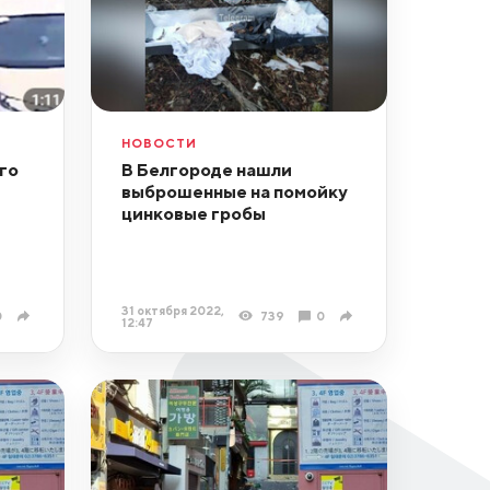
НОВОСТИ
го
В Белгороде нашли
выброшенные на помойку
цинковые гробы
31 октября 2022,
0
739
0
12:47