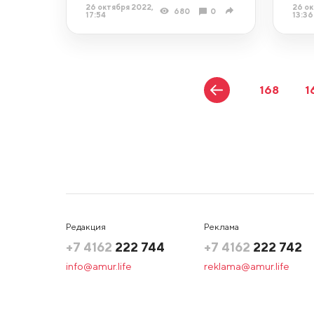
26 октября 2022,
26 ок
680
0
17:54
13:36
168
1
Редакция
Реклама
+7 4162
222 744
+7 4162
222 742
info@amur.life
reklama@amur.life