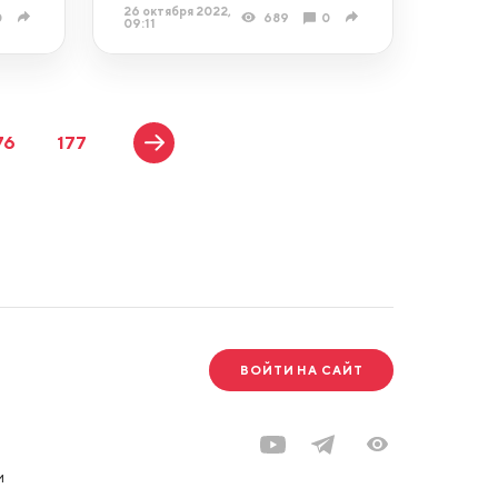
26 октября 2022,
0
689
0
09:11
76
177
ВОЙТИ НА САЙТ
и