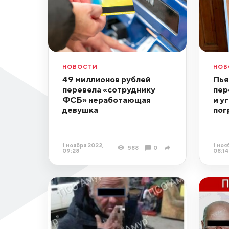
НОВОСТИ
НОВ
49 миллионов рублей
Пья
перевела «сотруднику
пер
ФСБ» неработающая
и у
девушка
пог
1 ноября 2022,
1 ноя
588
0
09:28
08:14