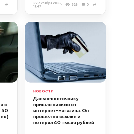
29 октября 2022,
1
823
0
11:47
НОВОСТИ
Дальневосточнику
а с
пришло письмо от
а 50
интернет-магазина. Он
део)
прошел по ссылке и
потерял 40 тысяч рублей