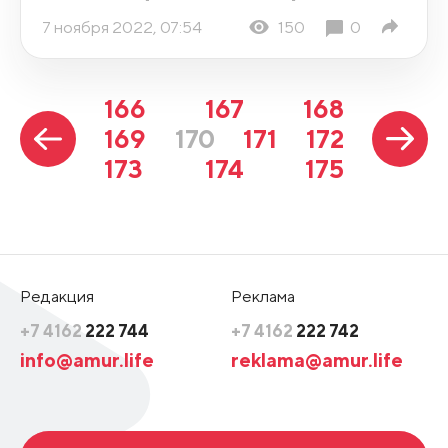
7 ноября 2022, 07:54
150
0
166
167
168
169
170
171
172
173
174
175
Редакция
Реклама
+7 4162
222 744
+7 4162
222 742
info@amur.life
reklama@amur.life