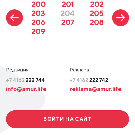
200
201
202
203
204
205
206
207
208
209
Редакция
Реклама
+7 4162
222 744
+7 4162
222 742
info@amur.life
reklama@amur.life
ВОЙТИ НА САЙТ