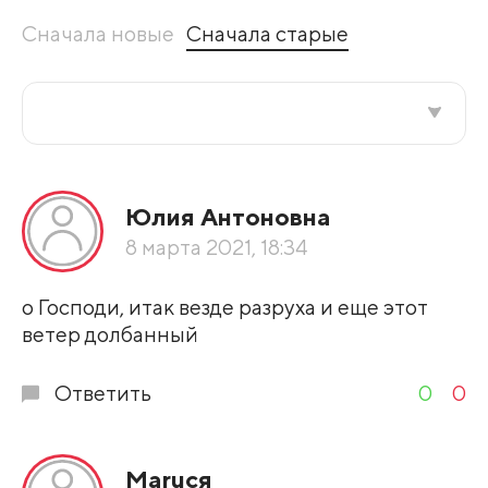
Сначала новые
Сначала старые
Все подряд
Юлия Антоновна
По рейтингу
8 марта 2021, 18:34
Развернуть все
о Господи, итак везде разруха и еще этот
ветер долбанный
Ответить
0
0
Маruся