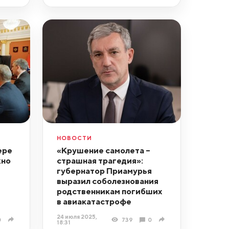
НОВОСТИ
ере
«Крушение самолета –
жно
страшная трагедия»:
губернатор Приамурья
выразил соболезнования
родственникам погибших
в авиакатастрофе
24 июля 2025,
0
739
0
18:31