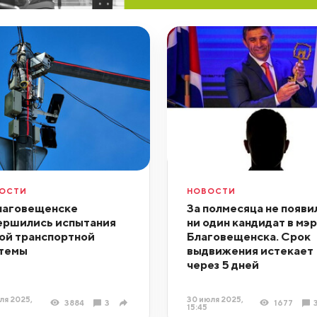
ОСТИ
НОВОСТИ
лаговещенске
За полмесяца не появи
ершились испытания
ни один кандидат в мэ
ой транспортной
Благовещенска. Срок
темы
выдвижения истекает
через 5 дней
ля 2025,
30 июля 2025,
3884
3
1677
15:45