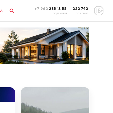
+7 962
285 13 55
222 742
ЛА
редакция
реклама