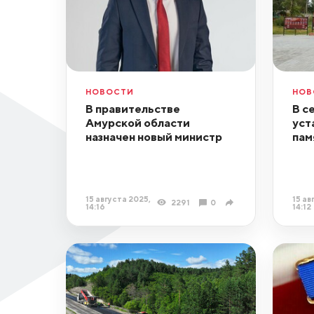
НОВОСТИ
НОВ
В правительстве
В с
Амурской области
уст
назначен новый министр
пам
15 августа 2025,
15 ав
2291
0
14:16
14:12