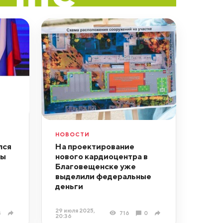
НОВОСТИ
лся
На проектирование
ры
нового кардиоцентра в
Благовещенске уже
выделили федеральные
деньги
29 июля 2025,
3
716
0
20:36