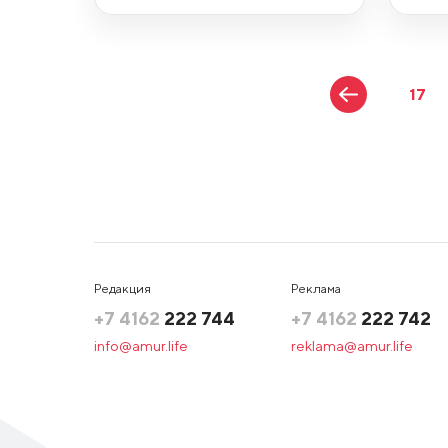
17
Редакция
Реклама
+7 4162
222 744
+7 4162
222 742
info@amur.life
reklama@amur.life