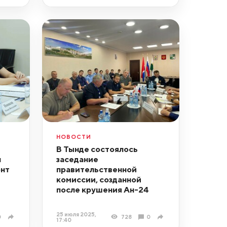
НОВОСТИ
В Тынде состоялось
л
заседание
онт
правительственной
комиссии, созданной
после крушения Ан-24
25 июля 2025,
0
728
0
17:40