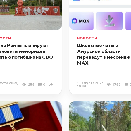
ОСТИ
НОВОСТИ
еле Ромны планируют
Школьные чаты в
ановить мемориал в
Амурской области
ять о погибших на СВО
переведут в мессендж
MAX
густа 2025,
13 августа 2025,
256
0
1769
10:48