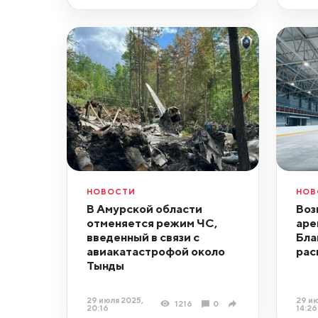
НОВОСТИ
НОВ
В Амурской области
Воз
отменяется режим ЧС,
аре
введенный в связи с
Бла
авиакатастрофой около
рас
Тынды
29 июля 2025,
29 ию
1216
0
20:16
14:26