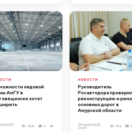
ОСТИ
НОВОСТИ
можности ледовой
Руководитель
ны АмГУ в
Росавтодора провери
говещенске хотят
реконструкцию и рем
ширить
основных дорог в
Амурской области
ля 2025,
29 июля 2025,
1041
0
516
10:49