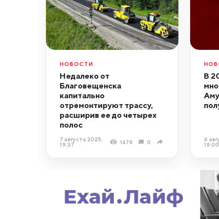
НОВОСТИ
НОВ
Недалеко от
В 2
Благовещенска
мно
капитально
Аму
отремонтируют трассу,
пол
расширив ее до четырех
полос
7 августа 2025,
6 авг
1478
0
19:37
18:00