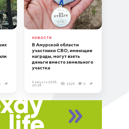
НОВОСТИ
ших
В Амурской области
участники СВО, имеющие
али
награды, могут взять
деньги вместо земельного
участка
5 августа 2025,
0
2229
0
20:28