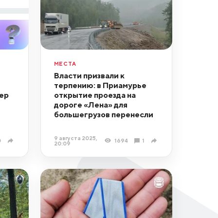
МЕСТА
Власти призвали к
терпению: в Приамурье
ер
открытие проезда на
дороге «Лена» для
большегрузов перенесли
9 августа 2025,
0
1694
1
20:09