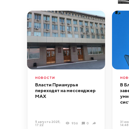
НОВОСТИ
НОВ
Власти Приамурья
В Б
переходят на мессенджер
зав
МАХ
умн
сис
5 августа 2025,
31 ию
936
0
17:22
14:48