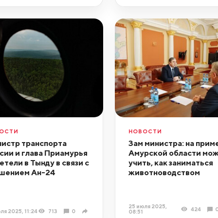
ОСТИ
НОВОСТИ
истр транспорта
Зам министра: на прим
сии и глава Приамурья
Амурской области мо
етели в Тынду в связи с
учить, как заниматься
шением Ан-24
животноводством
25 июля 2025,
424
ля 2025, 11:24
713
0
08:51