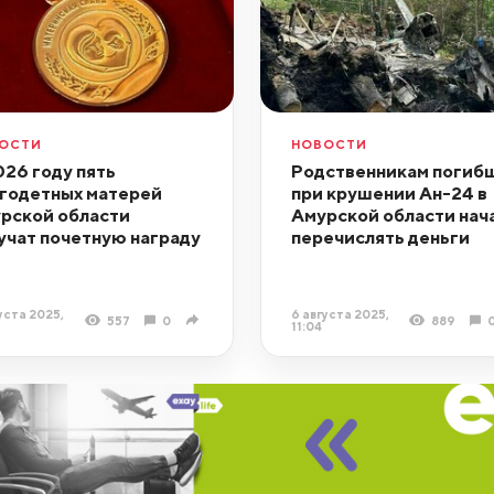
ОСТИ
НОВОСТИ
026 году пять
Родственникам погиб
годетных матерей
при крушении Ан-24 в
рской области
Амурской области нач
учат почетную награду
перечислять деньги
уста 2025,
6 августа 2025,
557
0
889
11:04