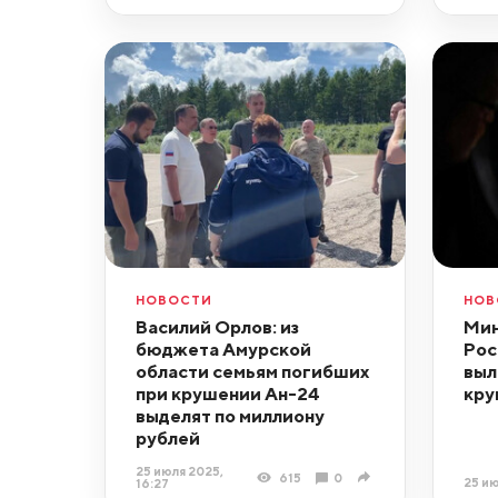
НОВОСТИ
НОВ
Василий Орлов: из
Мин
бюджета Амурской
Рос
области семьям погибших
выл
при крушении Ан-24
кру
выделят по миллиону
рублей
25 июля 2025,
615
0
25 ию
16:27