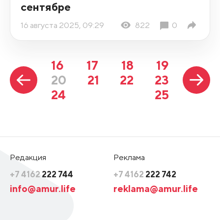
сентябре
16 августа 2025, 09:29
822
0
16
17
18
19
20
21
22
23
24
25
Редакция
Реклама
+7 4162
222 744
+7 4162
222 742
info@amur.life
reklama@amur.life