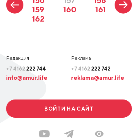
156
157
158
159
160
161
162
Редакция
Реклама
+7 4162
222 744
+7 4162
222 742
info@amur.life
reklama@amur.life
ВОЙТИ НА САЙТ