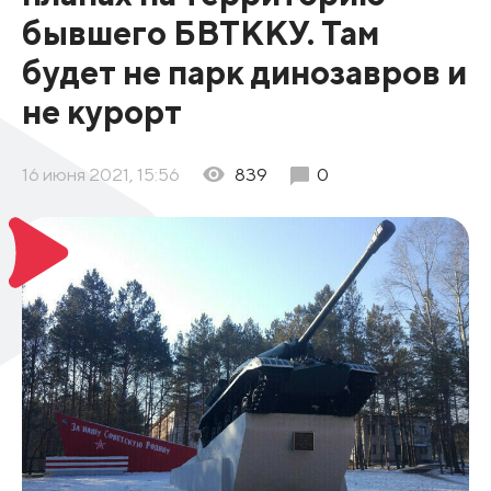
бывшего БВТККУ. Там
будет не парк динозавров и
не курорт
16 июня 2021, 15:56
839
0