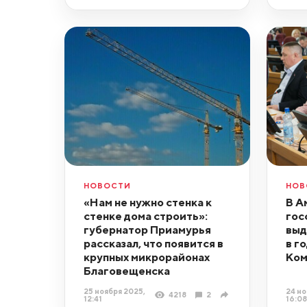
НОВОСТИ
НОВ
«Нам не нужно стенка к
В А
стенке дома строить»:
гос
губернатор Приамурья
выд
рассказал, что появится в
в г
крупных микрорайонах
Ком
Благовещенска
25 ноября 2025,
24 но
4218
2
12:41
16:08