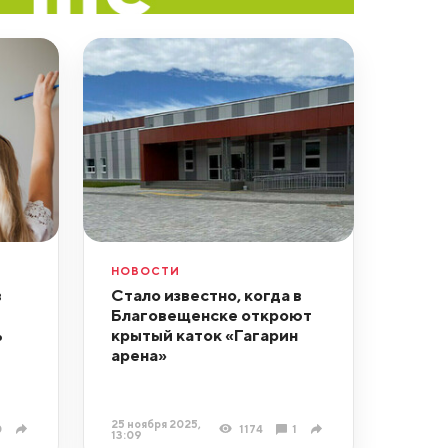
НОВОСТИ
в
Стало известно, когда в
Благовещенске откроют
ь
крытый каток «Гагарин
арена»
25 ноября 2025,
0
1174
1
13:09