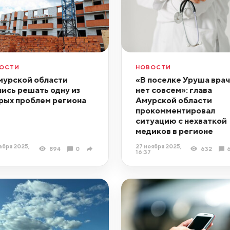
ОСТИ
НОВОСТИ
мурской области
«В поселке Уруша вра
лись решать одну из
нет совсем»: глава
рых проблем региона
Амурской области
прокомментировал
ситуацию с нехваткой
медиков в регионе
абря 2025,
27 ноября 2025,
894
0
632
16:37