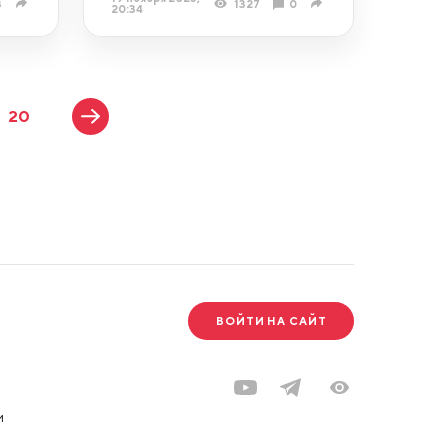
3
1327
0
20:34
20
ВОЙТИ НА САЙТ
и