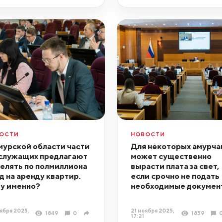
ОСТИ
НОВОСТИ
мурской области части
Для некоторых амурча
служащих предлагают
может существенно
елять по полмиллиона
вырасти плата за свет,
од на аренду квартир.
если срочно не подать
у именно?
необходимые докумен
ября 2025,
21 ноября 2025,
1849
0
1859
17:21