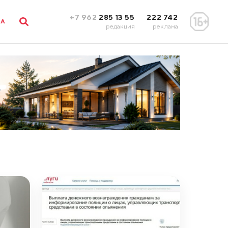
+7 962
285 13 55
222 742
ЛА
редакция
реклама