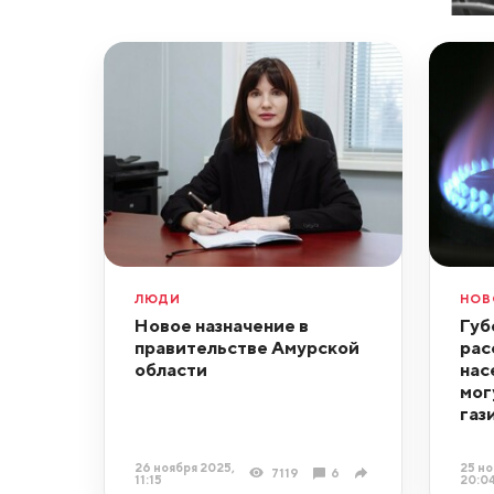
ЛЮДИ
НОВ
Новое назначение в
Губ
правительстве Амурской
рас
области
нас
мог
газ
26 ноября 2025,
25 но
7119
6
11:15
20:0