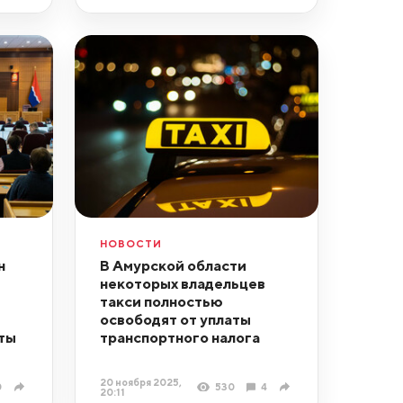
НОВОСТИ
н
В Амурской области
некоторых владельцев
такси полностью
освободят от уплаты
ты
транспортного налога
20 ноября 2025,
0
530
4
20:11