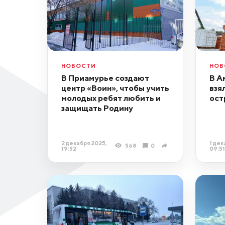
НОВОСТИ
НОВ
В Приамурье создают
В А
центр «Воин», чтобы учить
взя
молодых ребят любить и
ост
защищать Родину
2 декабря 2025,
1 дек
568
0
19:52
09:51