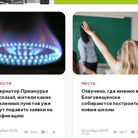
ОСТИ
МЕСТА
ернатор Приамурья
Озвучено, где именно 
сказал, жители каких
Благовещенске
еленных пунктов уже
собираются построит
ут подавать заявки на
новые школы
ификацию
ября 2025,
25 ноября 2025,
633
1
1877
4
17:21