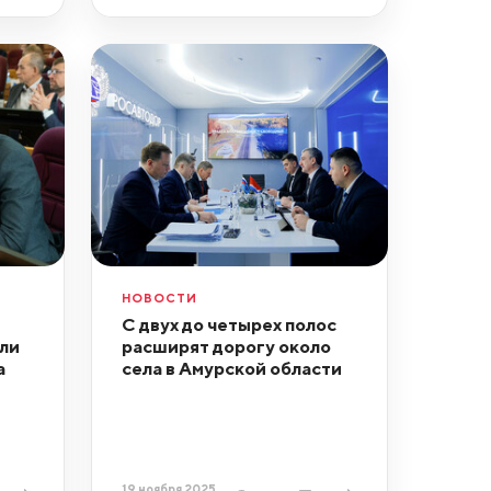
НОВОСТИ
С двух до четырех полос
ли
расширят дорогу около
а
села в Амурской области
19 ноября 2025,