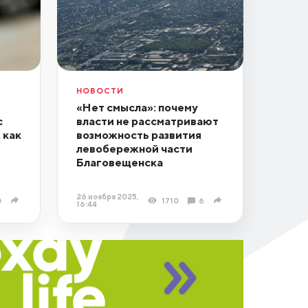
НОВОСТИ
«Нет смысла»: почему
с
власти не рассматривают
 как
возможность развития
левобережной части
Благовещенска
26 ноября 2025,
0
1710
6
16:44