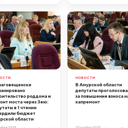
ОСТИ
НОВОСТИ
лаговещенске
В Амурской области
ланировано
депутаты проголосова
оительство роддома и
за повышение взноса н
онт моста через Зею:
капремонт
утаты в 1 чтении
ердили бюджет
рской области
ября 2025,
20 ноября 2025,