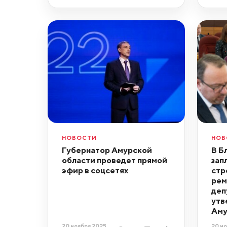
НОВОСТИ
НОВ
Губернатор Амурской
В Б
области проведет прямой
зап
эфир в соцсетях
стр
рем
деп
утв
Аму
20 ноября 2025,
20 но