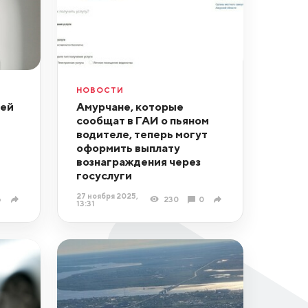
НОВОСТИ
чей
Амурчане, которые
сообщат в ГАИ о пьяном
водителе, теперь могут
оформить выплату
вознаграждения через
госуслуги
27 ноября 2025,
6
230
0
13:31