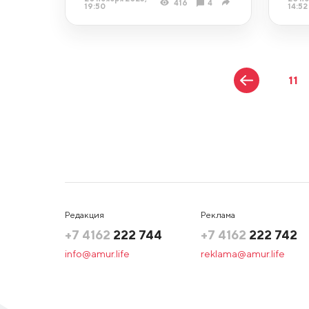
416
4
19:50
14:52
11
Редакция
Реклама
+7 4162
222 744
+7 4162
222 742
info@amur.life
reklama@amur.life