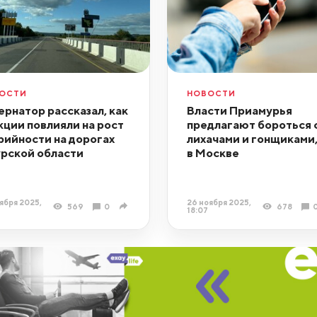
ОСТИ
НОВОСТИ
ернатор рассказал, как
Власти Приамурья
кции повлияли на рост
предлагают бороться 
рийности на дорогах
лихачами и гонщиками,
рской области
в Москве
ября 2025,
26 ноября 2025,
569
0
678
1
18:07