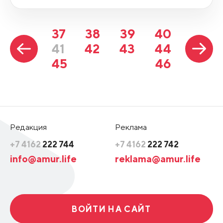
37
38
39
40
41
42
43
44
45
46
Редакция
Реклама
+7 4162
222 744
+7 4162
222 742
info@amur.life
reklama@amur.life
ВОЙТИ НА САЙТ