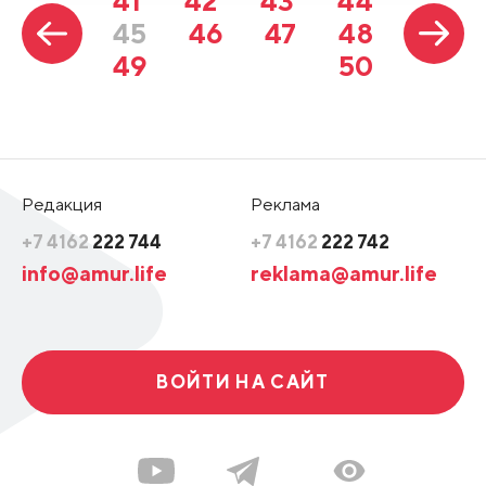
41
42
43
44
45
46
47
48
49
50
Редакция
Реклама
+7 4162
222 744
+7 4162
222 742
info@amur.life
reklama@amur.life
ВОЙТИ НА САЙТ