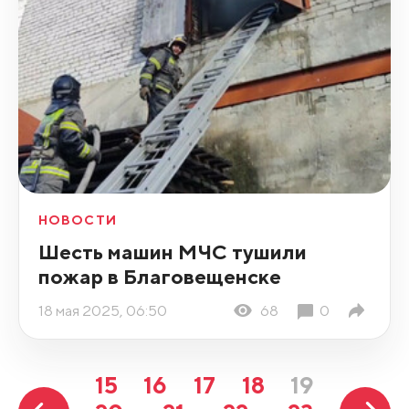
НОВОСТИ
Шесть машин МЧС тушили
пожар в Благовещенске
18 мая 2025, 06:50
68
0
15
16
17
18
19