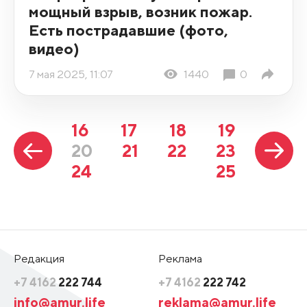
мощный взрыв, возник пожар.
Есть пострадавшие (фото,
видео)
7 мая 2025, 11:07
1440
0
16
17
18
19
20
21
22
23
24
25
Редакция
Реклама
+7 4162
222 744
+7 4162
222 742
info@amur.life
reklama@amur.life