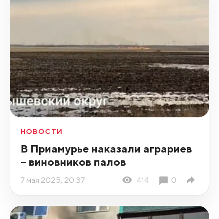
НОВОСТИ
В Приамурье наказали аграриев
– виновников палов
7 мая 2025, 20:37
414
0