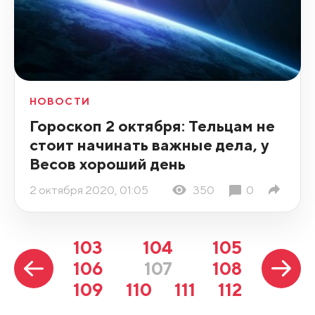
НОВОСТИ
Гороскоп 2 октября: Тельцам не
стоит начинать важные дела, у
Весов хороший день
2 октября 2020, 01:05
350
0
103
104
105
106
107
108
109
110
111
112