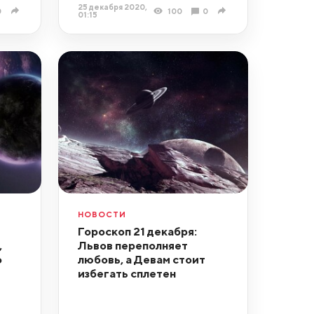
25 декабря 2020,
0
100
0
01:15
НОВОСТИ
Гороскоп 21 декабря:
,
Львов переполняет
о
любовь, а Девам стоит
избегать сплетен