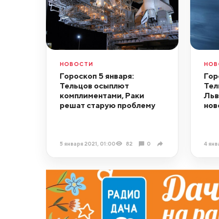
НОВОСТИ
НОВ
Гороскоп 5 января:
Гор
Тельцов осыплют
Тел
комплиментами, Раки
Льв
решат старую проблему
нов
5 января 2021, 01:00
82
0
4 янв