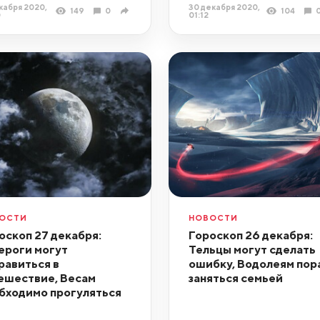
кабря 2020,
30 декабря 2020,
149
0
104
0
01:12
ОСТИ
НОВОСТИ
оскоп 27 декабря:
Гороскоп 26 декабря:
ероги могут
Тельцы могут сделать
равиться в
ошибку, Водолеям пор
ешествие, Весам
заняться семьей
бходимо прогуляться