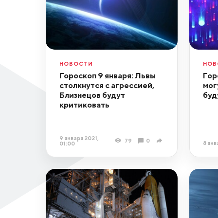
НОВОСТИ
НОВ
Гороскоп 9 января: Львы
Гор
столкнутся с агрессией,
мог
Близнецов будут
буд
критиковать
9 января 2021,
79
0
8 янв
01:00