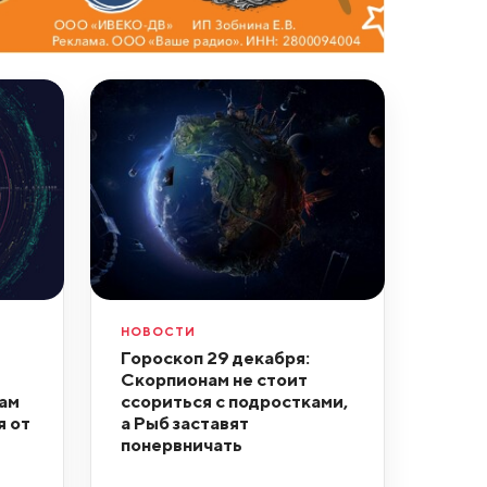
НОВОСТИ
Гороскоп 29 декабря:
Скорпионам не стоит
ам
ссориться с подростками,
я от
а Рыб заставят
понервничать