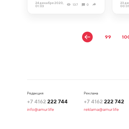
24 декабря 2020,
23 де
137
0
01:03
00:0
99
10
Редакция
Реклама
+7 4162
222 744
+7 4162
222 742
info@amur.life
reklama@amur.life