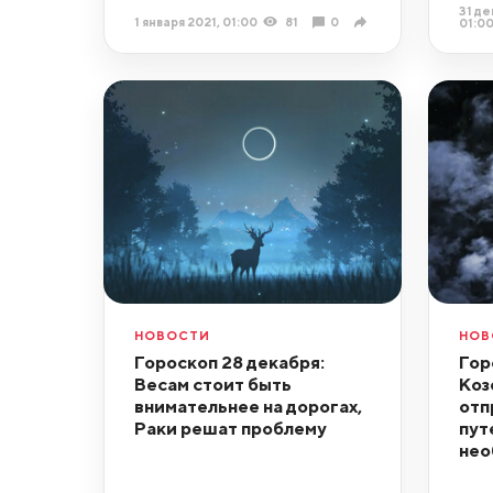
31 де
1 января 2021, 01:00
81
0
01:0
НОВОСТИ
НОВ
Гороскоп 28 декабря:
Гор
Весам стоит быть
Коз
внимательнее на дорогах,
отп
Раки решат проблему
пут
нео