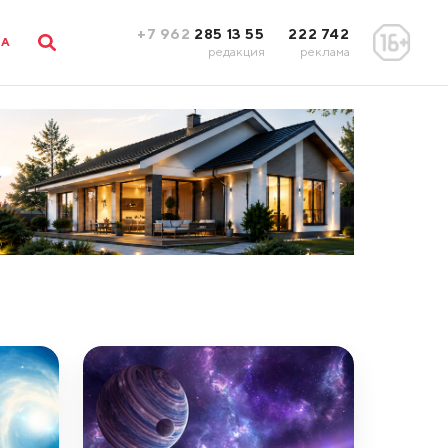
+7 962
285 13 55
222 742
ЛА
редакция
реклама