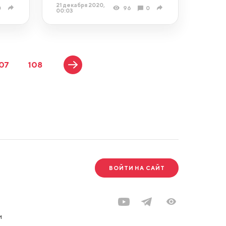
21 декабря 2020,
0
96
0
00:03
07
108
ВОЙТИ НА САЙТ
и