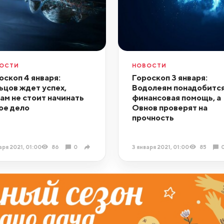
ОСТИ
НОВОСТИ
оскоп 4 января:
Гороскоп 3 января:
ьцов ждет успех,
Водолеям понадобитс
ам не стоит начинать
финансовая помощь, а
ое дело
Овнов проверят на
прочность
аря 2021, 01:00
86
0
3 января 2021, 01:00
85