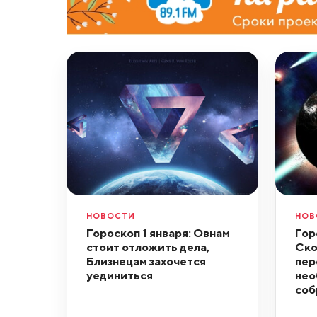
НОВОСТИ
НОВ
Гороскоп 1 января: Овнам
Гор
стоит отложить дела,
Ско
Близнецам захочется
пер
уединиться
нео
соб