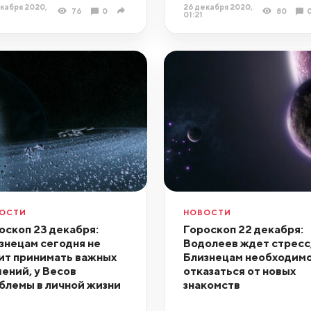
кабря 2020,
26 декабря 2020,
76
0
80
6
01:21
ОСТИ
НОВОСТИ
оскоп 23 декабря:
Гороскоп 22 декабря:
знецам сегодня не
Водолеев ждет стресс
ит принимать важных
Близнецам необходим
ений, у Весов
отказаться от новых
блемы в личной жизни
знакомств