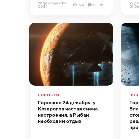
28 декабря 2020,
27 де
96
0
00:11
01:0
НОВОСТИ
НОВ
Гороскоп 24 декабря: у
Гор
Козерогов частая смена
Бли
настроения, а Рыбам
сто
необходим отдых
реш
про