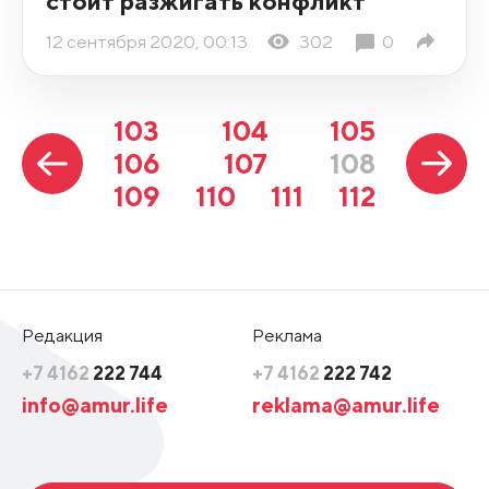
стоит разжигать конфликт
12 сентября 2020, 00:13
302
0
103
104
105
106
107
108
109
110
111
112
Редакция
Реклама
+7 4162
222 744
+7 4162
222 742
info@amur.life
reklama@amur.life