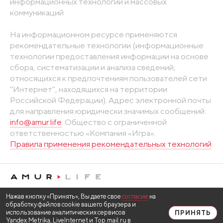
информационных технологий и массовых
коммуникаций
На информационном ресурсе применяются
рекомендательные технологии (информационные
технологии предоставления информации на основе
сбора, систематизации и анализа сведений,
относящихся к предпочтениям пользователей сети
"Интернет", находящихся на территории
Российской Федерации). Адрес электронной почты
для направления юридически значимых сообщений:
info@amur.life
. Общество с ограниченной
ответственностью «Компания «Игра».
Правила применения рекомендательных технологий
Нажав кнопку «Принять», Вы даете свое
согласие
на
обработку файлов cookie вашего браузера и
использование аналитических сервисов
ПРИНЯТЬ
Yandex.Metrika, LiveInternet и Top.mail.ru в