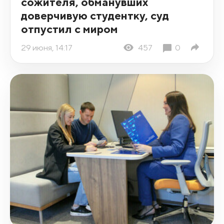
сожителя, обманувших
доверчивую студентку, суд
отпустил с миром
29 июня, 14:17
457
0