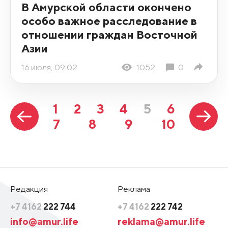
В Амурской области окончено
особо важное расследование в
отношении граждан Восточной
Азии
16 июля, 09:02
1052
0
1
2
3
4
5
6
7
8
9
10
Редакция
Реклама
+7 4162
222 744
+7 4162
222 742
info@amur.life
reklama@amur.life