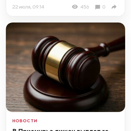
22 июля, 09:14
456
0
НОВОСТИ
В Приамурье лишен выплат за