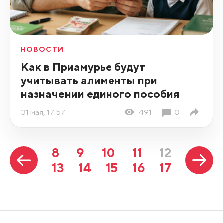
НОВОСТИ
Как в Приамурье будут
учитывать алименты при
назначении единого пособия
31 мая, 17:57
491
0
8
9
10
11
12
13
14
15
16
17