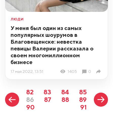
ЛЮДИ
У меня был один из самых
популярных шоурумов в
Благовещенске: невестка
певицы Валерии рассказала о
своем многомиллионном
бизнесе
17 мая 2022, 13:51
1405
0
82
83
84
85
86
87
88
89
90
91