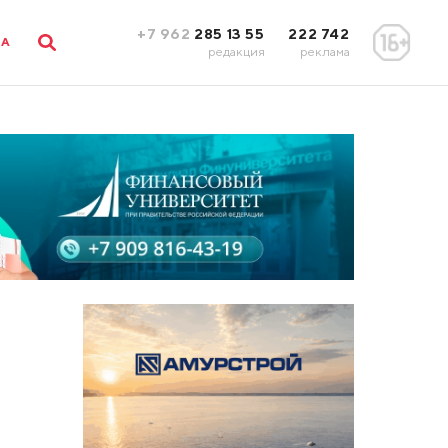
+7 962
285 13 55
222 742
ЛА
редакция
реклама