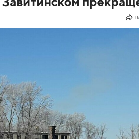
 Завитинском прекращ
П