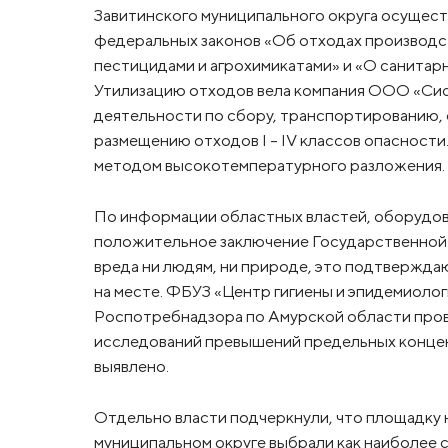
Завитинского муниципального округа осущест
федеральных законов «Об отходах производс
пестицидами и агрохимикатами» и «О санитар
Утилизацию отходов вела компания ООО «Сис
деятельности по сбору, транспортированию, 
размещению отходов I - IV классов опасност
методом высокотемпературного разложения.
По информации областных властей, оборудов
положительное заключение Государственной э
вреда ни людям, ни природе, это подтвержда
на месте. ФБУЗ «Центр гигиены и эпидемиоло
Роспотребнадзора по Амурской области пров
исследований превышений предельных концент
выявлено.
Отдельно власти подчеркнули, что площадку 
муниципальном округе выбрали как наиболее