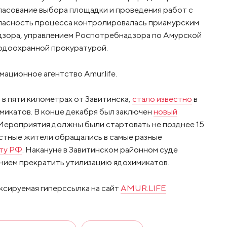
гласование выбора площадки и проведения работ с
пасность процесса контролировалась приамурским
зора, управлением Роспотребнадзора по Амурской
одоохранной прокуратурой.
ационное агентство Amur.life.
 в пяти километрах от Завитинска,
стало известно
в
микатов. В конце декабря был заключен
новый
 Мероприятия должны были стартовать не позднее 15
естные жители обращались в самые разные
ту РФ
. Накануне в Завитинском районном суде
нием прекратить утилизацию ядохимикатов.
ксируемая гиперссылка на сайт
AMUR.LIFE