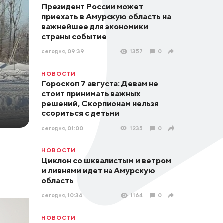
Президент России может
приехать в Амурскую область на
важнейшее для экономики
страны событие
сегодня, 09:39
1357
0
НОВОСТИ
Гороскоп 7 августа: Девам не
стоит принимать важных
решений, Скорпионам нельзя
ссориться с детьми
сегодня, 01:00
1235
0
НОВОСТИ
Циклон со шквалистым и ветром
и ливнями идет на Амурскую
область
сегодня, 10:36
1164
0
НОВОСТИ