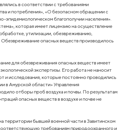
влялись в соответствии с требованиями
тва и потребления», «О безопасном обращении с
но-эпидемиологическом благополучии населения».
тема», которая имеет лицензию на осуществление
обработке, утилизации, обезвреживанию,
и. Обезвреживание опасных веществ производилось
ание для обезвреживания опасных веществ имеет
кологической экспертизы. Его работа не наносит
ют и исследования, которые постоянно проводились
гии в Амурской области» Управления
одило отборы проб воздуха и почвы. По результатам
раций опасных веществ в воздухе и почве не
на территории бывшей военной части в Завитинском
 соответствующую требованиям природоохранного и