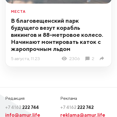
МЕСТА
В благовещенский парк
будущего везут корабль
викингов и 88-метровое колесо.
Начинают монтировать каток с
жаропрочным льдом
5 августа, 11:23
2306
2
Редакция
Реклама
+7 4162
222 744
+7 4162
222 742
info@amur.life
reklama@amur.life