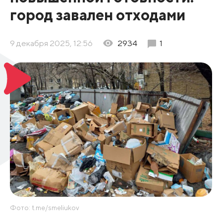
город завален отходами
9 декабря 2025, 12:56
2934
1
Фото: t.me/smeliukov