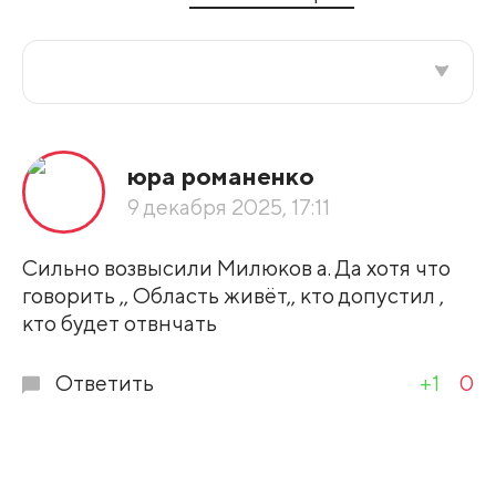
Все подряд
юра романенко
По рейтингу
9 декабря 2025, 17:11
Развернуть все
Сильно возвысили Милюков а. Да хотя что
говорить ,, Область живёт,, кто допустил ,
кто будет отвнчать
Ответить
+1
0