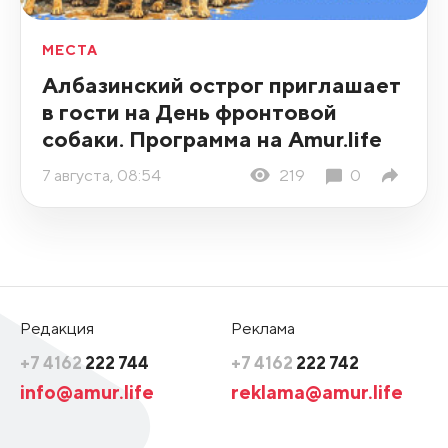
МЕСТА
Албазинский острог приглашает
в гости на День фронтовой
собаки. Программа на Amur.life
7 августа, 08:54
219
0
Редакция
Реклама
+7 4162
222 744
+7 4162
222 742
info@amur.life
reklama@amur.life