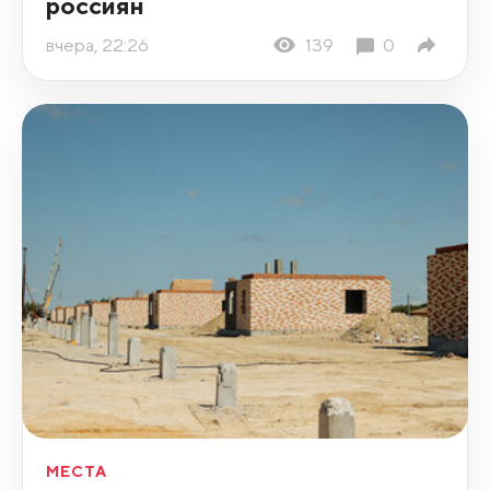
россиян
вчера, 22:26
139
0
МЕСТА