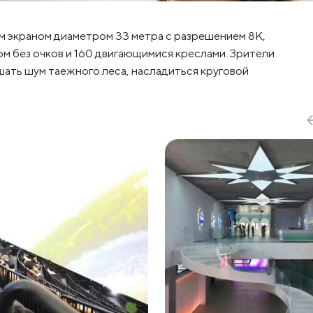
м экраном диаметром 33 метра с разрешением 8K,
м без очков и 160 двигающимися креслами. Зрители
шать шум таежного леса, насладиться круговой