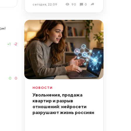
сегодня, 22:09
90
0
ом!
+1
-2
0
0
НОВОСТИ
Увольнения, продажа
квартир и разрыв
отношений: нейросети
разрушают жизнь россиян