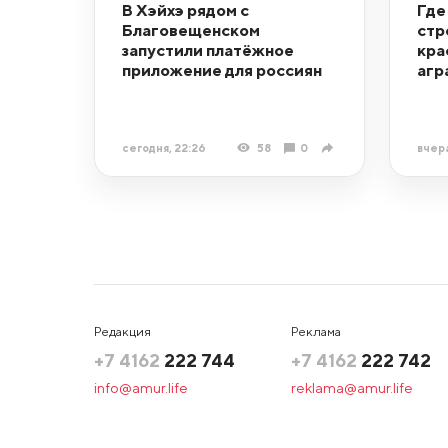
В Хэйхэ рядом с
Где
Благовещенском
стр
запустили платёжное
кра
приложение для россиян
агр
сегодня, 22:26
58
0
вчера
Редакция
Реклама
+7 4162
222 744
+7 4162
222 742
info@amur.life
reklama@amur.life