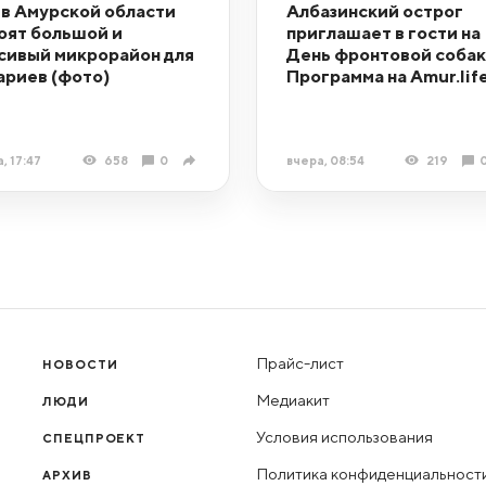
 в Амурской области
Албазинский острог
оят большой и
приглашает в гости на
сивый микрорайон для
День фронтовой собак
ариев (фото)
Программа на Amur.lif
, 17:47
658
0
вчера, 08:54
219
Прайс-лист
НОВОСТИ
Медиакит
ЛЮДИ
Условия использования
СПЕЦПРОЕКТ
Политика конфиденциальност
АРХИВ