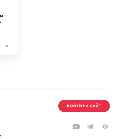
и.
e
0
ВОЙТИ НА САЙТ
и