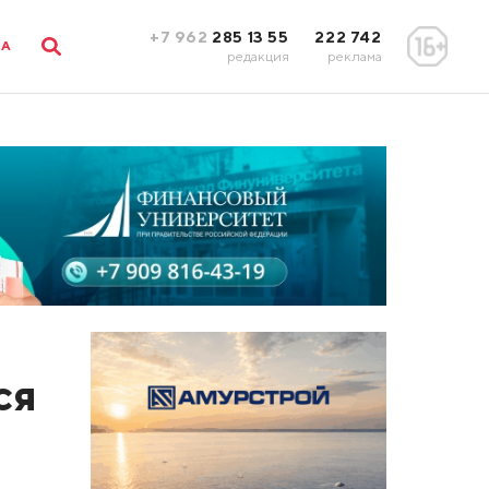
+7 962
285 13 55
222 742
ЛА
редакция
реклама
ся