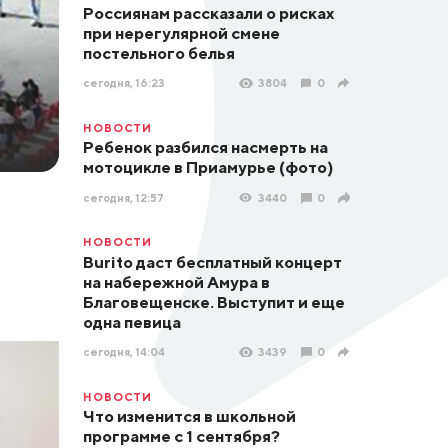
Россиянам рассказали о рисках
при нерегулярной смене
постельного белья
сегодня, 16:23
3804
0
НОВОСТИ
Ребенок разбился насмерть на
мотоцикле в Приамурье (фото)
сегодня, 12:57
3440
0
НОВОСТИ
Burito даст бесплатный концерт
на набережной Амура в
Благовещенске. Выступит и еще
одна певица
сегодня, 14:04
3439
0
НОВОСТИ
Что изменится в школьной
программе с 1 сентября?