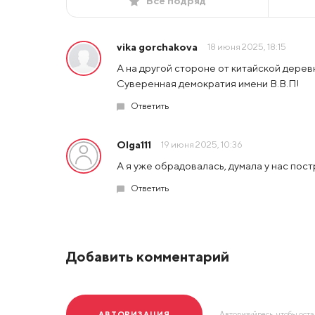
Все подряд
vika gorchakova
18 июня 2025, 18:15
А на другой стороне от китайской дерев
Суверенная демократия имени В.В.П!
Ответить
Olga111
19 июня 2025, 10:36
А я уже обрадовалась, думала у нас пост
Ответить
Добавить комментарий
АВТОРИЗАЦИЯ
Авторизуйресь, чтобы ост