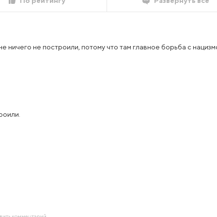
По рейтингу
Развернуть все
не ничего не построили, потому что там главное борьба с нацизм
роили.
авить комментарий.