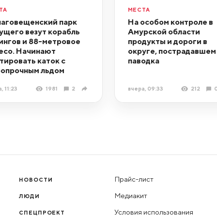
ТА
МЕСТА
лаговещенский парк
На особом контроле в
ущего везут корабль
Амурской области
ингов и 88-метровое
продукты и дороги в
есо. Начинают
округе, пострадавшем
тировать каток с
паводка
опрочным льдом
, 11:23
1981
2
вчера, 09:33
212
Прайс-лист
НОВОСТИ
Медиакит
ЛЮДИ
Условия использования
СПЕЦПРОЕКТ