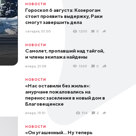
НОВОСТИ
Гороскоп 6 августа: Козерогам
стоит проявить выдержку, Раки
смогут завершить дела
сегодня, 01:00
1200
0
НОВОСТИ
Самолет, пропавший над тайгой,
и члены экипажа найдены
вчера, 21:38
1049
0
НОВОСТИ
«Нас оставили без жилья»:
амурчане пожаловались на
перенос заселения в новый дом в
Благовещенске
вчера, 15:51
514
2
НОВОСТИ
«Он угашенный... Ну теперь