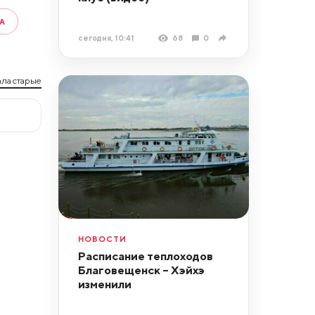
А
сегодня, 10:41
68
0
ла старые
НОВОСТИ
Расписание теплоходов
Благовещенск – Хэйхэ
изменили