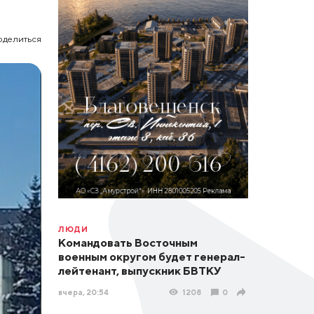
оделиться
ЛЮДИ
Командовать Восточным
военным округом будет генерал-
лейтенант, выпускник БВТКУ
вчера, 20:54
1208
0