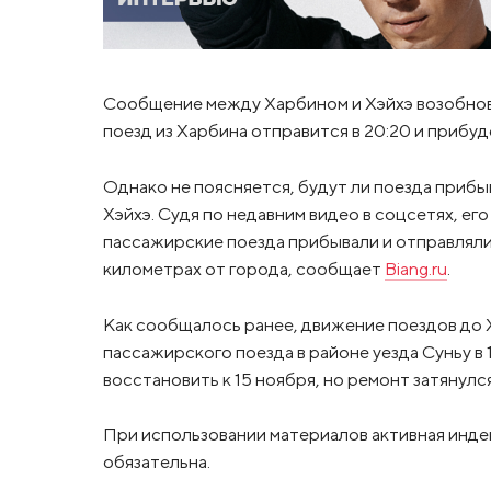
Сообщение между Харбином и Хэйхэ возобнови
поезд из Харбина отправится в 20:20 и прибуде
Однако не поясняется, будут ли поезда прибы
Хэйхэ. Судя по недавним видео в соцсетях, е
пассажирские поезда прибывали и отправляли
километрах от города, сообщает
Biang.ru
.
Как сообщалось ранее, движение поездов до 
пассажирского поезда в районе уезда Суньу в
восстановить к 15 ноября, но ремонт затянулся
При использовании материалов активная инде
обязательна.