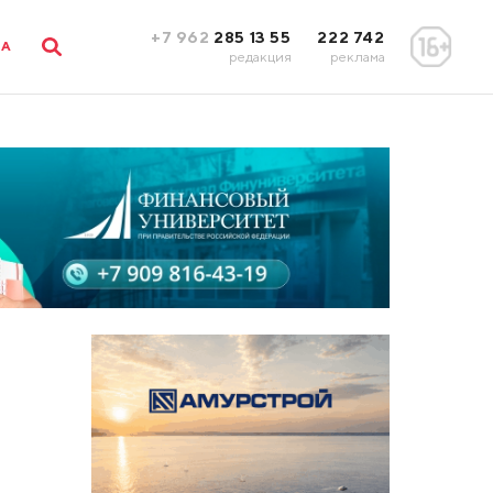
+7 962
285 13 55
222 742
ЛА
редакция
реклама