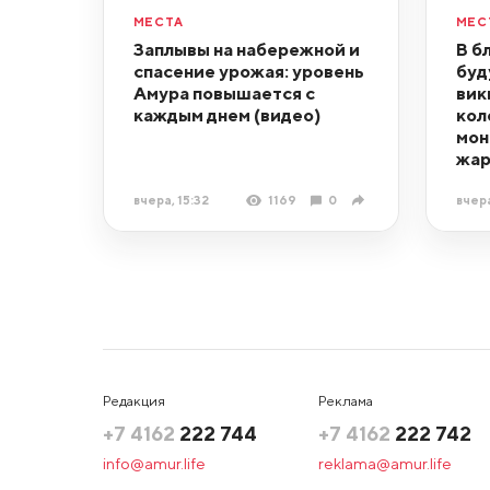
МЕСТА
МЕС
Заплывы на набережной и
В б
спасение урожая: уровень
буд
Амура повышается с
вик
каждым днем (видео)
кол
мон
жар
вчера, 15:32
1169
0
вчера
Редакция
Реклама
+7 4162
222 744
+7 4162
222 742
info@amur.life
reklama@amur.life