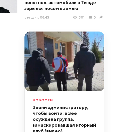
понятно»: автомобиль в Тынде
зарылся носом в землю
сегодня, 08:43
501
0
НОВОСТИ
Звони администратору,
чтобы войти: в Зее
осуждена группа,
замаскировавшая игорный
клуб (видео)