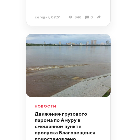
сегодня, 09:51
348
0
НОВОСТИ
Движение грузового
парома по Амуру в
смешанном пункте
пропуска Благовещенск
приостановлено