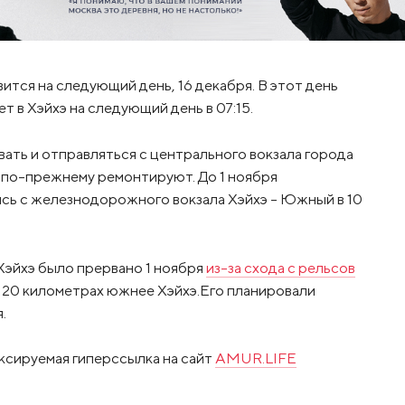
тся на следующий день, 16 декабря. В этот день
т в Хэйхэ на следующий день в 07:15.
вать и отправляться с центрального вокзала города
го по-прежнему ремонтируют. До 1 ноября
сь с железнодорожного вокзала Хэйхэ – Южный в 10
Хэйхэ было прервано 1 ноября
из-за схода с рельсов
 120 километрах южнее Хэйхэ.Его планировали
.
ксируемая гиперссылка на сайт
AMUR.LIFE