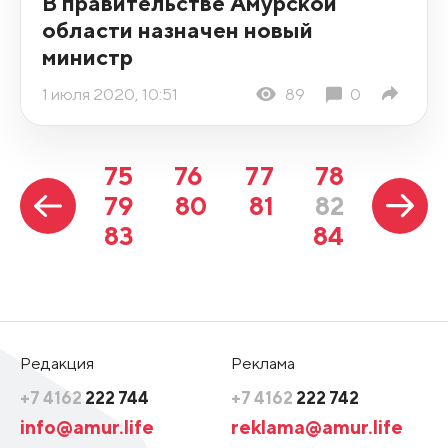
В правительстве Амурской
области назначен новый
министр
1 июля 2020, 10:51
89
0
75
76
77
78
79
80
81
82
83
84
Редакция
Реклама
+7 4162
222 744
+7 4162
222 742
info@amur.life
reklama@amur.life