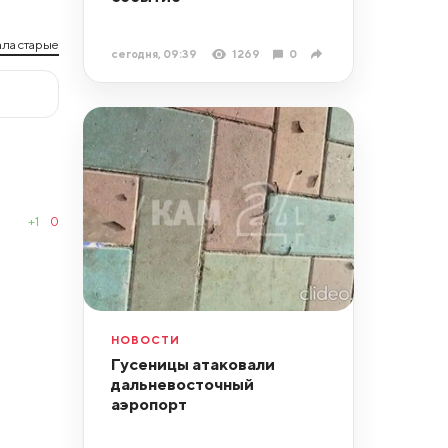
ла старые
сегодня, 09:39
1269
0
+1
0
НОВОСТИ
Гусеницы атаковали
дальневосточный
аэропорт