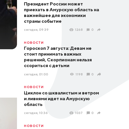
Президент России может
приехать в Амурскую область на
важнейшее для экономики
страны событие
сегодня, 09:39
1268
0
НОВОСТИ
Гороскоп 7 августа: Девам не
стоит принимать важных
решений, Скорпионам нельзя
ссориться с детьми
сегодня, 01:00
1198
0
НОВОСТИ
Циклон со шквалистым и ветром
и ливнями идет на Амурскую
область
сегодня, 10:36
1037
0
НОВОСТИ