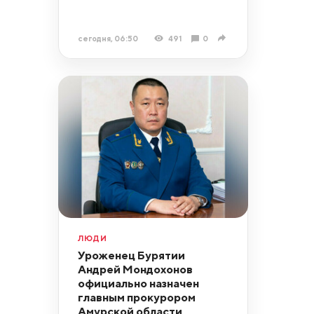
сегодня, 06:50
491
0
ЛЮДИ
Уроженец Бурятии
Андрей Мондохонов
официально назначен
главным прокурором
Амурской области