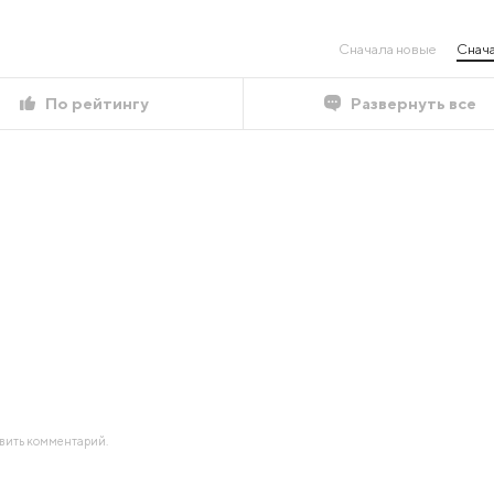
Сначала новые
Снача
По рейтингу
Развернуть все
авить комментарий.