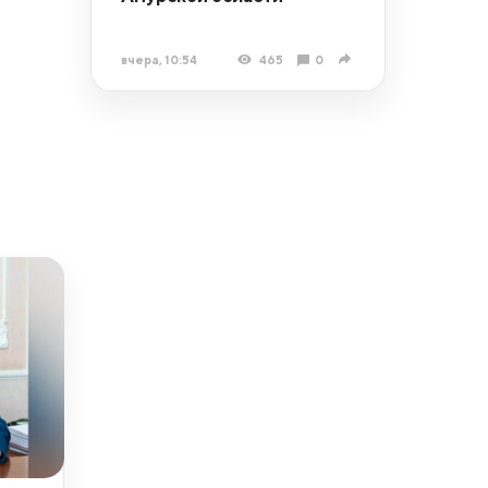
вчера, 10:54
465
0