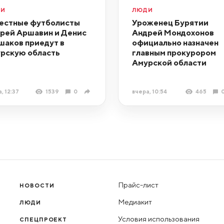
ДИ
ЛЮДИ
естные футболисты
Уроженец Бурятии
рей Аршавин и Денис
Андрей Мондохонов
шаков приедут в
официально назначен
рскую область
главным прокурором
Амурской области
, 12:37
1539
0
вчера, 10:54
465
Прайс-лист
НОВОСТИ
Медиакит
ЛЮДИ
Условия использования
СПЕЦПРОЕКТ