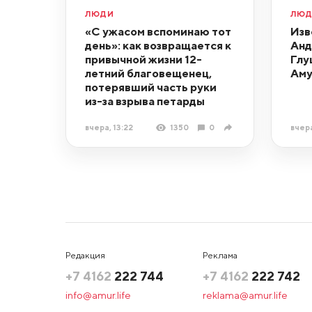
ЛЮДИ
ЛЮ
«С ужасом вспоминаю тот
Изв
день»: как возвращается к
Анд
привычной жизни 12-
Глу
летний благовещенец,
Аму
потерявший часть руки
из-за взрыва петарды
вчера, 13:22
1350
0
вчера
Редакция
Реклама
+7 4162
222 744
+7 4162
222 742
info@amur.life
reklama@amur.life