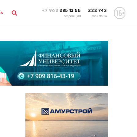
+7 962
285 13 55
222 742
ЛА
редакция
реклама