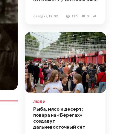
сегодня, 19:02
126
0
ЛЮДИ
Рыба, мясо и десерт:
повара на «Берегах»
создадут
дальневосточный сет