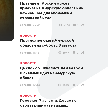
Президент России может
приехать в Амурскую область на
важнейшее для экономики
страны событие
сегодня, 09:39
2174
1
НОВОСТИ
Прогноз погоды в Амурской
области на субботу,8 августа
сегодня, 11:46
1547
0
НОВОСТИ
Циклон со шквалистым и ветром
и ливнями идет на Амурскую
область
сегодня, 10:36
1480
0
НОВОСТИ
Гороскоп 7 августа: Девам не
стоит принимать важных