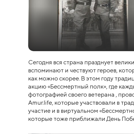
Сегодня вся страна празднует велики
вспоминают и чествуют героев, котор
как можно скорее. В этом году тра
акцию «Бессмертный полк», где кажд
фотографией своего ветерана , пров
Amur.life, которые участвовали в т
участие и в виртуальном «Бессмертно
которые тоже приближали День Поб