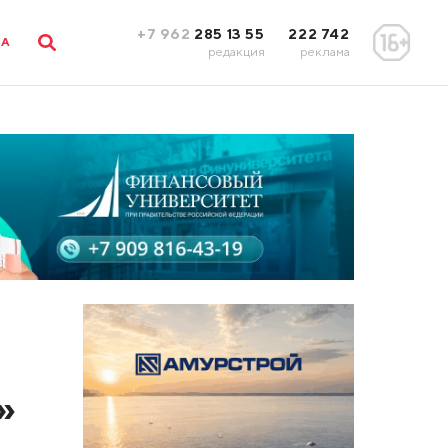
+7 962
285 13 55
222 742
ЛА
редакция
реклама
»