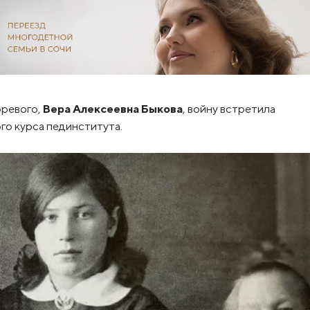
оревого,
Вера Алексеевна Быкова
, войну встретила
го курса пединститута.