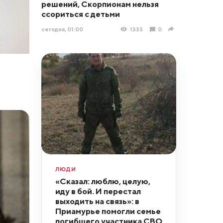
решений, Скорпионам нельзя
ссориться с детьми
сегодня, 01:00
1333
0
ЛЮДИ
«Сказал: люблю, целую,
иду в бой. И перестал
выходить на связь»: в
Приамурье помогли семье
погибшего участника СВО