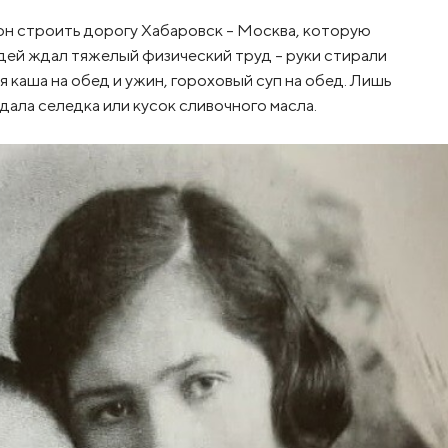
йон строить дорогу Хабаровск – Москва, которую
юдей ждал тяжелый физический труд – руки стирали
я каша на обед и ужин, гороховый суп на обед. Лишь
ала селедка или кусок сливочного масла.