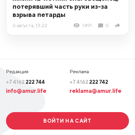
потерявший часть руки из-за
взрыва петарды
6 августа, 13:22
1491
0
Редакция
Реклама
+7 4162
222 744
+7 4162
222 742
info@amur.life
reklama@amur.life
ВОЙТИ НА САЙТ