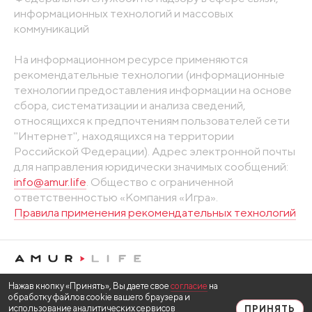
информационных технологий и массовых
коммуникаций
На информационном ресурсе применяются
рекомендательные технологии (информационные
технологии предоставления информации на основе
сбора, систематизации и анализа сведений,
относящихся к предпочтениям пользователей сети
"Интернет", находящихся на территории
Российской Федерации). Адрес электронной почты
для направления юридически значимых сообщений:
info@amur.life
. Общество с ограниченной
ответственностью «Компания «Игра».
Правила применения рекомендательных технологий
Нажав кнопку «Принять», Вы даете свое
согласие
на
обработку файлов cookie вашего браузера и
использование аналитических сервисов
ПРИНЯТЬ