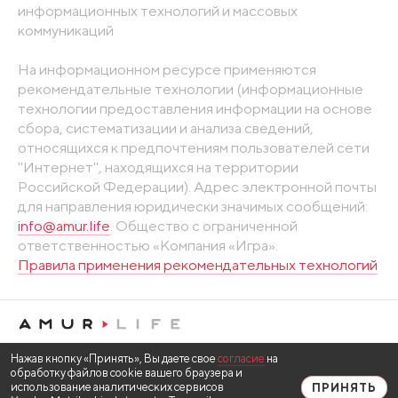
информационных технологий и массовых
коммуникаций
На информационном ресурсе применяются
рекомендательные технологии (информационные
технологии предоставления информации на основе
сбора, систематизации и анализа сведений,
относящихся к предпочтениям пользователей сети
"Интернет", находящихся на территории
Российской Федерации). Адрес электронной почты
для направления юридически значимых сообщений:
info@amur.life
. Общество с ограниченной
ответственностью «Компания «Игра».
Правила применения рекомендательных технологий
Нажав кнопку «Принять», Вы даете свое
согласие
на
обработку файлов cookie вашего браузера и
использование аналитических сервисов
ПРИНЯТЬ