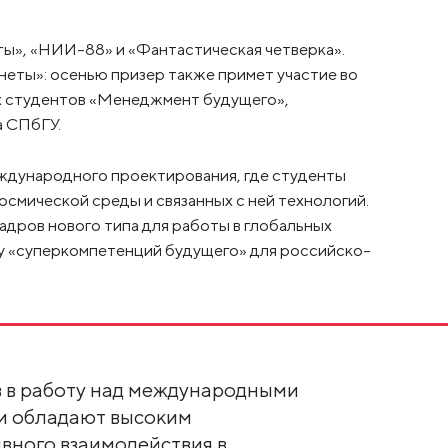
», «НИИ-88» и «Фантастическая четверка».
еты»: осенью призер также примет участие во
х студентов «Менеджмент будущего»,
 СПбГУ.
ждународного проектирования, где студенты
смической среды и связанных с ней технологий.
дров нового типа для работы в глобальных
у «суперкомпетенций будущего» для российско-
в в работу над международными
ни обладают высоким
вного взаимодействия в