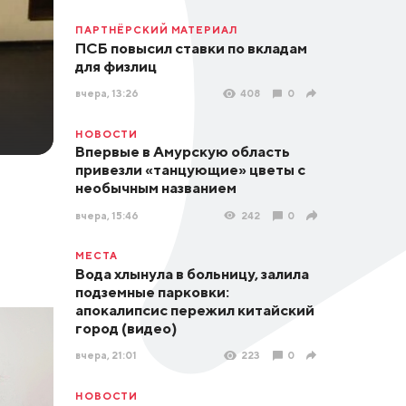
ПАРТНЁРСКИЙ МАТЕРИАЛ
ПСБ повысил ставки по вкладам
для физлиц
вчера, 13:26
408
0
НОВОСТИ
Впервые в Амурскую область
привезли «танцующие» цветы с
необычным названием
вчера, 15:46
242
0
МЕСТА
Вода хлынула в больницу, залила
подземные парковки:
апокалипсис пережил китайский
город (видео)
вчера, 21:01
223
0
НОВОСТИ