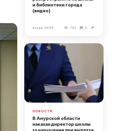
и библиотеки города
(видео)
вчера, 08:55
782
0
НОВОСТИ
В Амурской области
наказан директор школы
за нарушения при выплате