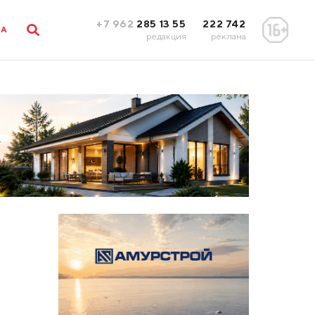
+7 962
285 13 55
222 742
ЛА
редакция
реклама