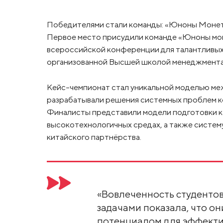
Победителями стали команды: «Юноны Монеты
Первое место присудили команде «Юноны мон
всероссийской конференции для талантливы
организованной Высшей школой менеджмента
Кейс-чемпионат стал уникальной моделью ме
разрабатывали решения системных проблем ко
Финалисты представили модели подготовки ка
высокотехнологичных средах, а также систем
китайского партнёрства.
«Вовлеченность студенто
задачами показала, что о
потенциалом для эффекти