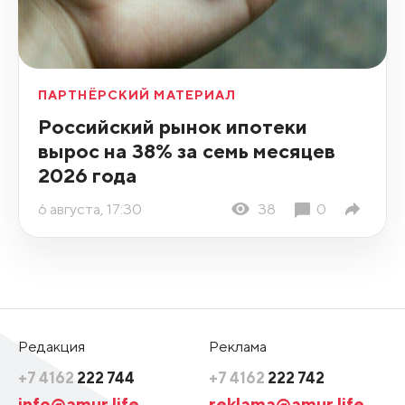
ПАРТНЁРСКИЙ МАТЕРИАЛ
Российский рынок ипотеки
вырос на 38% за семь месяцев
2026 года
6 августа, 17:30
38
0
Редакция
Реклама
+7 4162
222 744
+7 4162
222 742
info@amur.life
reklama@amur.life