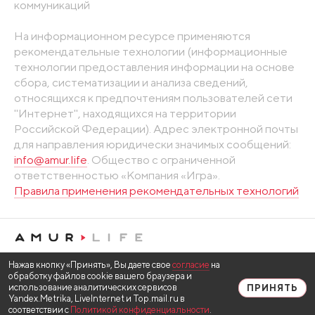
коммуникаций
На информационном ресурсе применяются
рекомендательные технологии (информационные
технологии предоставления информации на основе
сбора, систематизации и анализа сведений,
относящихся к предпочтениям пользователей сети
"Интернет", находящихся на территории
Российской Федерации). Адрес электронной почты
для направления юридически значимых сообщений:
info@amur.life
. Общество с ограниченной
ответственностью «Компания «Игра».
Правила применения рекомендательных технологий
Нажав кнопку «Принять», Вы даете свое
согласие
на
обработку файлов cookie вашего браузера и
использование аналитических сервисов
ПРИНЯТЬ
Yandex.Metrika, LiveInternet и Top.mail.ru в
соответствии с
Политикой конфиденциальности
.