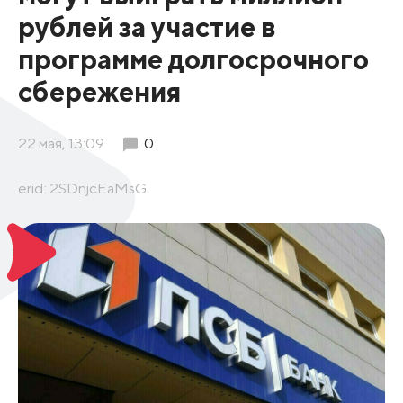
рублей за участие в
программе долгосрочного
сбережения
22 мая, 13:09
0
erid: 2SDnjcEaMsG