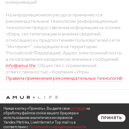
коммуникаций
На информационном ресурсе применяются
рекомендательные технологии (информационные
технологии предоставления информации на основе
сбора, систематизации и анализа сведений,
относящихся к предпочтениям пользователей сети
"Интернет", находящихся на территории
Российской Федерации). Адрес электронной почты
для направления юридически значимых сообщений:
info@amur.life
. Общество с ограниченной
ответственностью «Компания «Игра».
Правила применения рекомендательных технологий
Нажав кнопку «Принять», Вы даете свое
согласие
на
обработку файлов cookie вашего браузера и
использование аналитических сервисов
ПРИНЯТЬ
Yandex.Metrika, LiveInternet и Top.mail.ru в
соответствии с
Политикой конфиденциальности
.