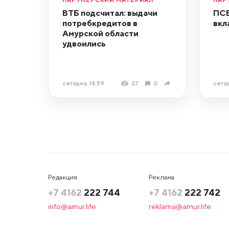
ВТБ подсчитал: выдачи
ПСБ
потребкредитов в
вкл
Амурской области
удвоились
сегодня, 14:59
27
0
сегод
Редакция
Реклама
+7 4162
222 744
+7 4162
222 742
info@amur.life
reklama@amur.life