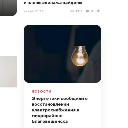
и члены экипажа найдены
вчера, 21:38
1311
0
НОВОСТИ
Энергетики сообщили о
восстановлении
электроснабжения в
микрорайоне
Благовещенска