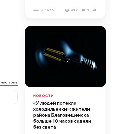
вчера, 16:16
499
0
ла старые
НОВОСТИ
«У людей потекли
холодильники»: жители
района Благовещенска
больше 10 часов сидели
без света