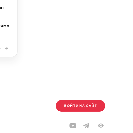
ан
ром»
0
ВОЙТИ НА САЙТ