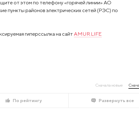
ите от этом по телефону «горячей линии» АО
ие пункты районов электрических сетей (РЭС) по
ксируемая гиперссылка на сайт
AMUR.LIFE
Сначала новые
Снача
По рейтингу
Развернуть все