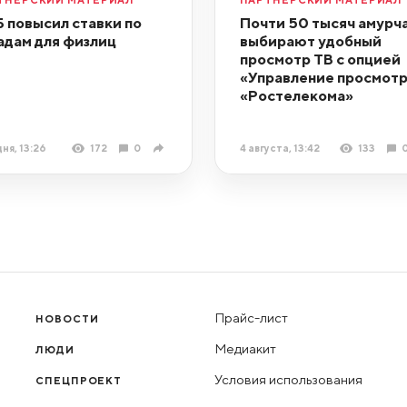
 повысил ставки по
Почти 50 тысяч амурч
адам для физлиц
выбирают удобный
просмотр ТВ с опцией
«Управление просмот
«Ростелекома»
ня, 13:26
172
0
4 августа, 13:42
133
Прайс-лист
НОВОСТИ
Медиакит
ЛЮДИ
Условия использования
СПЕЦПРОЕКТ