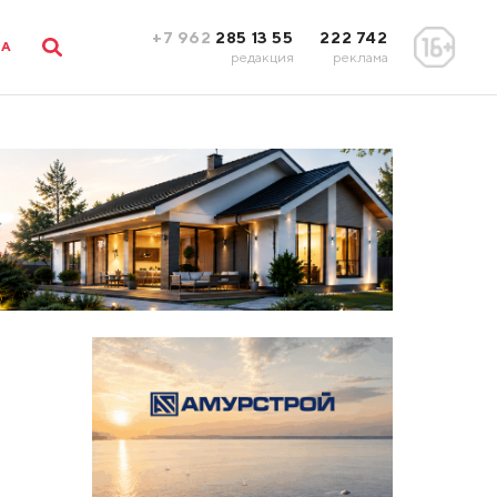
+7 962
285 13 55
222 742
ЛА
редакция
реклама