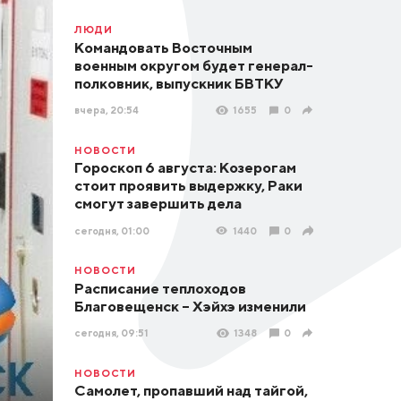
ЛЮДИ
Командовать Восточным
военным округом будет генерал-
полковник, выпускник БВТКУ
вчера, 20:54
1655
0
НОВОСТИ
Гороскоп 6 августа: Козерогам
стоит проявить выдержку, Раки
смогут завершить дела
сегодня, 01:00
1440
0
НОВОСТИ
Расписание теплоходов
Благовещенск – Хэйхэ изменили
сегодня, 09:51
1348
0
НОВОСТИ
Самолет, пропавший над тайгой,