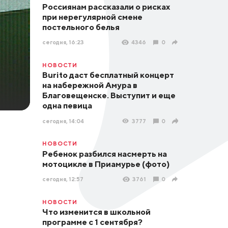
Россиянам рассказали о рисках
при нерегулярной смене
постельного белья
сегодня, 16:23
4346
0
НОВОСТИ
Burito даст бесплатный концерт
на набережной Амура в
Благовещенске. Выступит и еще
одна певица
сегодня, 14:04
3777
0
НОВОСТИ
Ребенок разбился насмерть на
мотоцикле в Приамурье (фото)
сегодня, 12:57
3761
0
НОВОСТИ
Что изменится в школьной
программе с 1 сентября?