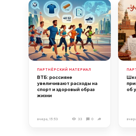
ПАРТНЁРСКИЙ МАТЕРИАЛ
ПАР
ВТБ: россияне
Шко
увеличивают расходы на
при
спорт и здоровый образ
об 
жизни
вчера, 15:53
33
0
вчера