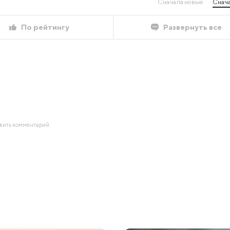
Сначала новые
Снача
По рейтингу
Развернуть все
авить комментарий.