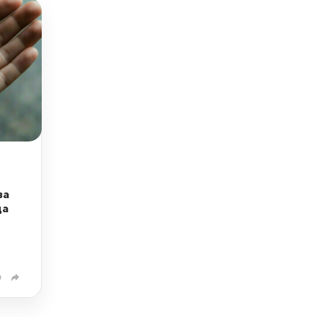
за
да
0