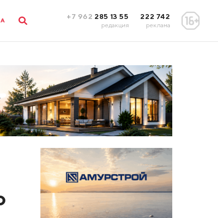
+7 962
285 13 55
222 742
ЛА
редакция
реклама
о