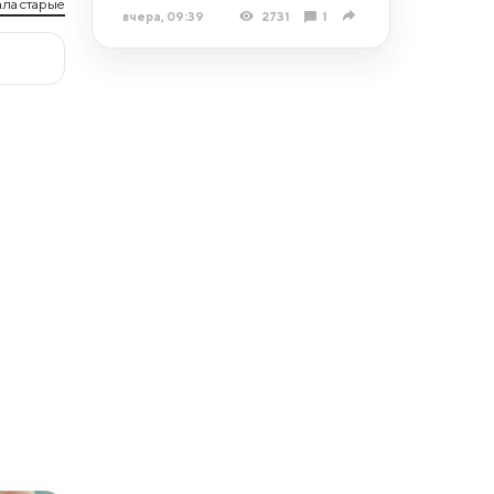
ла старые
вчера, 09:39
2731
1