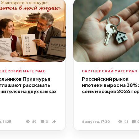
ТНЁРСКИЙ МАТЕРИАЛ
ПАРТНЁРСКИЙ МАТЕРИАЛ
льников Приамурья
Российский рынок
глашают рассказать
ипотеки вырос на 38% 
учителях на двух языках
семь месяцев 2026 го
, 11:25
89
0
6 августа, 17:30
41